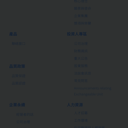
核心理念
願景與使命
企業集團
獎項與榮譽
產品
投資人專區
聯絡窗口
公司治理
財務資訊
重大公告
品質政策
股東服務
法說會訊息
品質保證
常見問答
品質認證
Announcements relating
Exchangeable Unit
企業永續
人力資源
人才招募
經營者的話
工作環境
公司治理
包容職場與人權政策