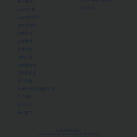
利害關係人
交通資訊
ESG電子報
ESG焦點案例
創新與服務
永續環境
友善職場
社會關懷
活動花絮
供應鏈管理
環安衛管理
資訊安全
永續報告書與相關政策
ESG消息
互動中心
聯絡窗口
環球晶圓股份有限公司
© GlobalWafers Co., Ltd. 2019-2026, All rights reserved.