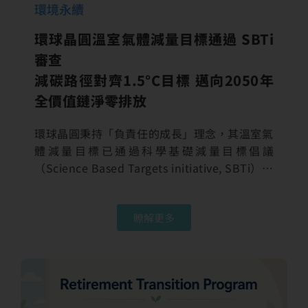
環境永續
環球晶圓溫室氣體減量目標通過 SBTi
審查
減碳路徑對齊1.5°C目標 邁向2050年
全價值鏈淨零排放
環球晶圓秉持「負責任的成長」理念，其溫室氣
體減量目標已通過科學基礎減量目標倡議
（Science Based Targets initiative, SBTi）審
查，顯示減碳路徑已與全球1.5°C氣候目標接
軌，並持續邁向2050年全價值鏈淨零排放目
瞭解更多
標。 科學基礎減碳目標：驅動全價值鏈淨零轉
型 科學基礎減量目標倡議為國際公認的低碳轉
型指標，旨在協助企業與組織根據最新氣候科學
設定減碳目標。其標準框架可確保企業的減碳目
標與《巴黎協定》之去碳化要求一致，將全球升
溫控制在工業化前水準1.5°C 以內。 在近期減碳