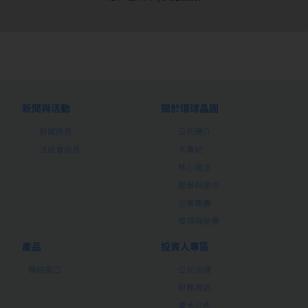
新聞與活動
關於環球晶圓
新聞訊息
公司簡介
法說會訊息
大事紀
核心理念
願景與使命
企業集團
獎項與榮譽
產品
投資人專區
聯絡窗口
公司治理
財務資訊
重大公告