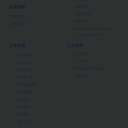
品質政策
股東服務
法說會訊息
品質保證
常見問答
品質認證
Announcements relating
Exchangeable Unit
企業永續
人力資源
人才招募
經營者的話
工作環境
公司治理
包容職場與人權政策
利害關係人
交通資訊
ESG電子報
ESG焦點案例
創新與服務
永續環境
友善職場
社會關懷
活動花絮