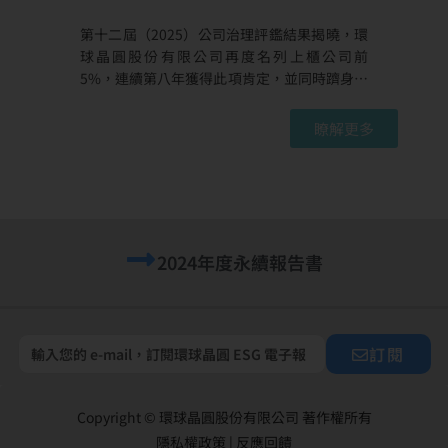
第十二屆（2025）公司治理評鑑結果揭曉，環
球晶圓股份有限公司再度名列上櫃公司前
5%，連續第八年獲得此項肯定，並同時躋身市
值 100 億元以上電子類企業前 10%，彰顯公司
在治理制度、資訊透明與永續經營上的成果。
瞭解更多
公司治理評鑑由臺灣證券交易所及櫃買中心共
同辦理，本屆共有 1,810 家上市櫃公司受評，
其中上櫃公司前 5% 僅 40 家。環球晶圓持續位
列前段級距，反映公司在董事會運作、資訊揭
露、股東權益維護及永續治理等面向的表現。
環球晶圓秉持「負責任的成長」營運理念，持
2024年度永續報告書
續完善治理架構、強化營運透明度，並將永續
發展落實於日常管理與利害關係人溝通之中。
具體成果包括： 提升國際永續評比表現：深化
氣候行動、水資源管理及供應鏈永續管理，
訂閱
2025 年獲 CDP「水安全」A 領導等級評級，並
於2024年、2025年連續獲得CDP供應鏈議合評
比獲 A 級最高級別「供應鏈議合領導者」肯
Copyright © 環球晶圓股份有限公司 著作權所有
定。 推動友善職場與…
隱私權政策
|
反應回饋