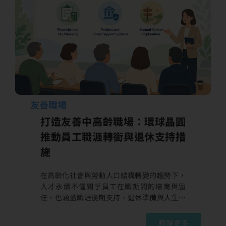
目標方面，環球晶圓承諾以2022年為基準年，
於2035年前將範疇一與範疇二的絕對溫室氣體
排放量減少63%。在範疇三方面，公司聚焦「採
購的商品與服務」（類別1）、「資本貨物」
（類別2）及「燃料與能源相關活動」（類別
3）三大主要排放來源，並以2024年為基準年，
於2035年前將上述類別之絕對溫室氣…
友善職場
打造友善中高齡職場：環球晶圓
推動員工職涯轉銜與退休支持措
施
在高齡化社會與勞動人口結構轉變的趨勢下，
人才永續不僅關乎員工在職期間的培育與留
任，也涵蓋職涯後期支持、退休準備與人生階
段轉換。環球晶圓持續關注員工在不同人生階
段的需求，將員工關懷從在職期間的訓練發展
瞭解更多