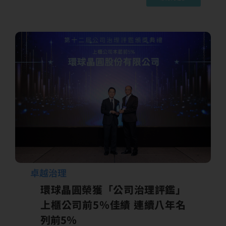
與工作支持，延伸至職涯後期、退休準備及人
生角色轉換等重要階段，協助員工在面對職涯
變化時，能更有準備地規劃未來，展現公司對
員工職涯發展與過渡協助的重視。 台灣廠區：
推動集團內中高齡員工支持與退休準備課程 在
台灣廠區，環球晶圓由健康中心規劃「中高齡
員工工作支持及退休生涯規劃」課程，邀請外
部講師分享中高齡員工工作支持、世代溝通與
退休準備相關議題。為發揮永續影響力，本課
程邀集環球晶圓台灣不同廠區、母公司中美矽
晶及關聯企業同仁共同參加，將員工關懷與職
涯轉銜資源擴展至集團內更多員工，參與人數
逾百人。 本課程從中高齡員工常見的身心狀
態、家庭照顧責任與生活需求出發，協助同仁
及主管更理解職涯後期可能面臨的工作與生…
卓越治理
環球晶圓榮獲「公司治理評鑑」
上櫃公司前5％佳績 連續八年名
列前5％