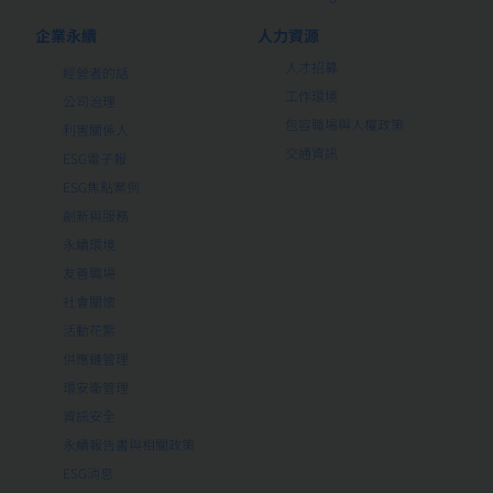
企業永續
人力資源
人才招募
經營者的話
工作環境
公司治理
包容職場與人權政策
利害關係人
交通資訊
ESG電子報
ESG焦點案例
創新與服務
永續環境
友善職場
社會關懷
活動花絮
供應鏈管理
環安衛管理
資訊安全
永續報告書與相關政策
ESG消息