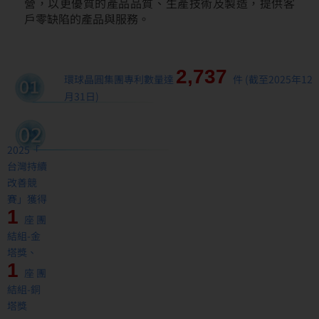
營，以更優質的產品品質、生產技術及製造，提供客
戶零缺陷的產品與服務。
2,737
環球晶圓集團專利數量達
件 (截至2025年12
月31日)
2025「
台灣持續
改善競
賽」獲得
1
座 團
結組-金
塔獎、
1
座 團
結組-銅
塔獎