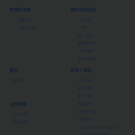
新聞與活動
關於環球晶圓
新聞訊息
公司簡介
法說會訊息
大事紀
核心理念
願景與使命
企業集團
獎項與榮譽
產品
投資人專區
聯絡窗口
公司治理
財務資訊
重大公告
品質政策
股東服務
法說會訊息
品質保證
常見問答
品質認證
Announcements relating
Exchangeable Unit