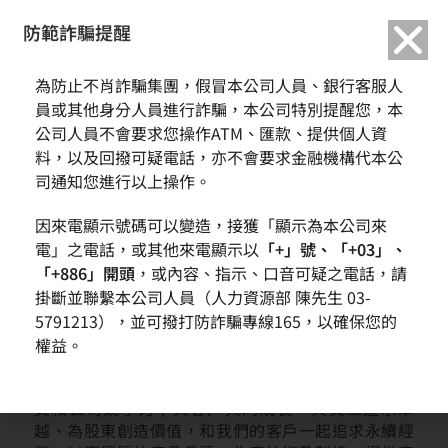
繁中
English
防範詐騙提醒
為防止不肖詐騙集團，假冒本公司人員、銀行客服人
創新與服務
員或其他身分人員進行詐騙，本公司特別提醒您，本
公司人員不會要求您操作ATM、匯款、提供個人資
料，以及回撥可疑電話，亦不會要求金融機構代本公
首頁
企業社會責任
創新與服務
司通知您進行以上操作。
因來電顯示號碼可以變造，接獲「顯示為本公司來
對環球晶圓的意義
電」之電話，或其他來電顯示以
「+」號、「+03」、
「+886」開頭
，或內容、指示、口音可疑之電話，請
環球晶圓秉持永續經營之理念，除維持穩定成長之經
掛斷並聯繫本公司人員（人力資源部 陳先生 03-
營績效外，更以客戶滿意度及客戶資訊安全為不斷努
力的重點、以客戶需求為出發，期望發展出符合環球
5791213），並可撥打防詐騙專線165，以確保您的
晶圓企業倫理之創新服務。如同環球晶圓的品質政
權益。
策，環球晶圓承諾持續改善、精益求精的精神，提供
最優良的品質、技術和全方位的服務，提升產品的品
質和公司競爭力；與客戶共同成長、與員工追求卓
越、為股東創造價值，和我們的客戶一起追求永續經