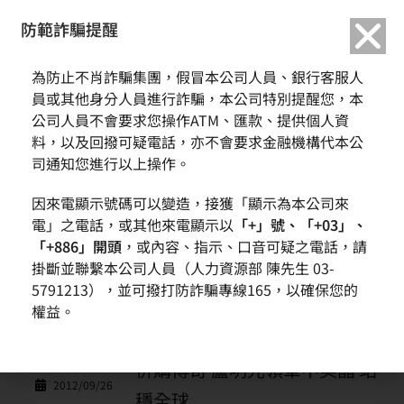
繁中
English
防範詐騙提醒
為防止不肖詐騙集團，假冒本公司人員、銀行客服人
新聞訊息
員或其他身分人員進行詐騙，本公司特別提醒您，本
公司人員不會要求您操作ATM、匯款、提供個人資
料，以及回撥可疑電話，亦不會要求金融機構代本公
首頁
新聞與活動
新聞訊息
司通知您進行以上操作。
因來電顯示號碼可以變造，接獲「顯示為本公司來
日期
主題
電」之電話，或其他來電顯示以
「+」號、「+03」、
「+886」開頭
，或內容、指示、口音可疑之電話，請
併購CVS成本再減16％
2012/11/05
掛斷並聯繫本公司人員（人力資源部 陳先生 03-
5791213），並可撥打防詐騙專線165，以確保您的
中美矽晶9月合併營收年增率高
權益。
2012/10/08
達59%
併購傳奇 盧明光領軍中美晶 站
2012/09/26
穩全球