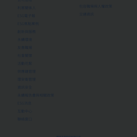
包容職場與人權政策
利害關係人
交通資訊
ESG電子報
ESG焦點案例
創新與服務
永續環境
友善職場
社會關懷
活動花絮
供應鏈管理
環安衛管理
資訊安全
永續報告書與相關政策
ESG消息
互動中心
聯絡窗口
環球晶圓股份有限公司