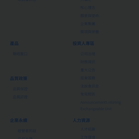
核心理念
願景與使命
企業集團
獎項與榮譽
產品
投資人專區
聯絡窗口
公司治理
財務資訊
重大公告
品質政策
股東服務
法說會訊息
品質保證
常見問答
品質認證
Announcements relating
Exchangeable Unit
企業永續
人力資源
人才招募
經營者的話
工作環境
公司治理