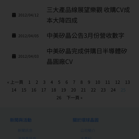
三大產品線展望樂觀 收購CV成
2012/04/12
本大降四成
中美矽晶公告3月份營收數字
2012/04/05
中美矽晶完成併購日半導體矽
2012/04/03
晶圓廠CV
« 上一頁
1
2
3
4
5
6
7
8
9
10
11
12
13
14
15
16
17
18
19
20
21
22
23
24
25
26
下一頁 »
新聞與活動
關於環球晶圓
新聞訊息
公司簡介
法說會訊息
大事紀