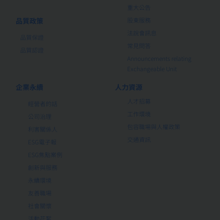
重大公告
品質政策
股東服務
法說會訊息
品質保證
常見問答
品質認證
Announcements relating
Exchangeable Unit
企業永續
人力資源
人才招募
經營者的話
工作環境
公司治理
包容職場與人權政策
利害關係人
交通資訊
ESG電子報
ESG焦點案例
創新與服務
永續環境
友善職場
社會關懷
活動花絮