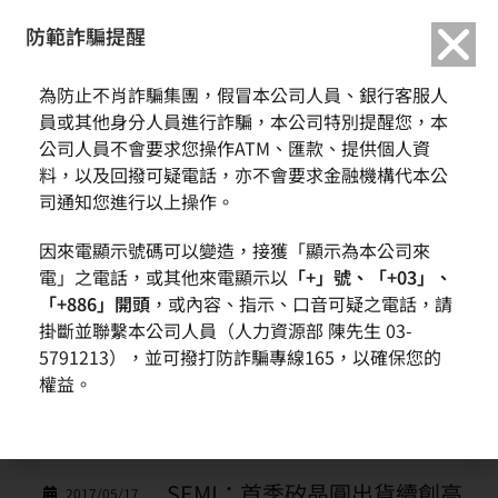
繁中
English
防範詐騙提醒
為防止不肖詐騙集團，假冒本公司人員、銀行客服人
新聞訊息
員或其他身分人員進行詐騙，本公司特別提醒您，本
公司人員不會要求您操作ATM、匯款、提供個人資
料，以及回撥可疑電話，亦不會要求金融機構代本公
首頁
新聞與活動
新聞訊息
司通知您進行以上操作。
因來電顯示號碼可以變造，接獲「顯示為本公司來
日期
主題
電」之電話，或其他來電顯示以
「+」號、「+03」、
「+886」開頭
，或內容、指示、口音可疑之電話，請
環球晶圓106年股東常會 通過
2017/06/19
掛斷並聯繫本公司人員（人力資源部 陳先生 03-
發放現金股利2.5元
5791213），並可撥打防詐騙專線165，以確保您的
權益。
中美矽晶累計營收破200億元
2017/06/07
環球晶圓月營收繼續大幅成長
SEMI：首季矽晶圓出貨續創高
2017/05/17