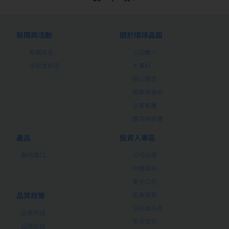
新聞與活動
關於環球晶圓
新聞訊息
公司簡介
法說會訊息
大事紀
核心理念
願景與使命
企業集團
獎項與榮譽
產品
投資人專區
聯絡窗口
公司治理
財務資訊
重大公告
品質政策
股東服務
法說會訊息
品質保證
常見問答
品質認證