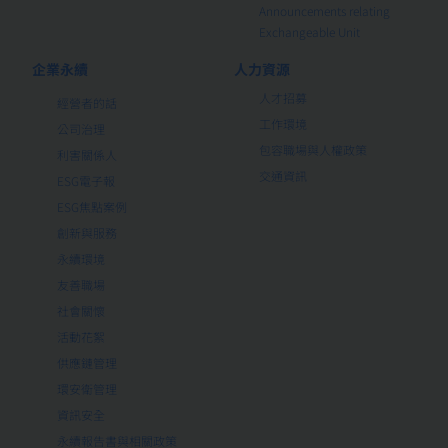
Announcements relating
Exchangeable Unit
企業永續
人力資源
人才招募
經營者的話
工作環境
公司治理
包容職場與人權政策
利害關係人
交通資訊
ESG電子報
ESG焦點案例
創新與服務
永續環境
友善職場
社會關懷
活動花絮
供應鏈管理
環安衛管理
資訊安全
永續報告書與相關政策