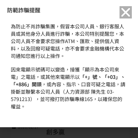
繁中
English
防範詐騙提醒
為防止不肖詐騙集團，假冒本公司人員、銀行客服人
新聞訊息
員或其他身分人員進行詐騙，本公司特別提醒您，本
公司人員不會要求您操作ATM、匯款、提供個人資
料，以及回撥可疑電話，亦不會要求金融機構代本公
首頁
新聞與活動
新聞訊息
司通知您進行以上操作。
因來電顯示號碼可以變造，接獲「顯示為本公司來
日期
主題
電」之電話，或其他來電顯示以
「+」號、「+03」、
「+886」開頭
，或內容、指示、口音可疑之電話，請
環球晶圓與
掛斷並聯繫本公司人員（人力資源部 陳先生 03-
GLOBALFOUNDRIES簽署MOU
2020/02/25
5791213），並可撥打防詐騙專線165，以確保您的
未來將長期供應12吋SOI晶圓
權益。
環球晶圓連袂揀晶圈 推展QCC
2020/02/17
創多贏