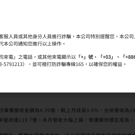
客服人員或其他身分人員進行詐騙，本公司特別提醒您，本公司
晶圓
產品
品質政策
投資人專區
代本公司通知您進行以上操作。
司來電」之電話，或其他來電顯示以
「+」號、「+03」、「+88
-5791213），並可撥打防詐騙專線165，以確保您的權益。
中美矽晶8月份營收年成長率達38％
單獨營收金額為4.39億，較上月成長9.9%，合併營收為19
併營收達119.7億。本月營收大幅上揚，營運績效穩定成長。