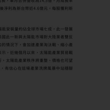
，單月合併營收為14.5億，月成長率
後淨利為新台幣近4.6億元，每股獲利新
陽能安裝量約佔全球市場七成，此一發展
美國此一新興太陽能市場對大陸業者雙反
口的情況下，會加速產業淘汰戰、縮小產
表示，近幾個月以來，太陽能產業貿易戰
行，太陽能產業秩序將重整、價格也可望
性，有信心在這場產業洗牌風暴中站穩腳