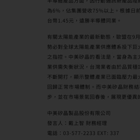
半導體產品方面，因行動通訊新產品陸
為6%，佔集團營收75%以上。根據日
台幣1.45元，遠勝半導體同業。
有關太陽能產業的最新動態，歐盟在9
勢必對全球太陽能產業供應體系投下巨
之指控。中美矽晶的看法是，當身為主
業供需失衡狀況，台灣業者由於品質穩
不斷開打，顯示整體產業已面臨壓力最
回歸正常市場體制。而中美矽晶財務結
步，並在市場景氣回春後，展現更優異
中美矽晶製品股份有限公司
發言人：戴上智 財務經理
電話：03-577-2233 EXT: 337