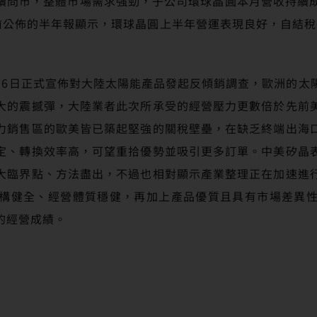
續問市，整體市場需求強勁，子公司環球晶圓本月營收持續成長
前公佈的半年報顯示，環球晶圓上半年營運表現良好，自結稅
月6日正式宣佈對大陸太陽能產品發起反傾銷調查，歐洲的太
大的震撼彈，大陸業者此次所承受的經營壓力更數倍於先前
力銷售區的歐美皆已築起堅強的關稅壁壘，在缺乏終端出海
定、轉換效率高，可望重拾優勢並吸引更多訂單。中美矽晶
大臨界點、方法盡出，不過也相對顯示產業整理正在加速進
構健全、經營體質穩健，再加上產品優質且具有市場差異
的經營成績。