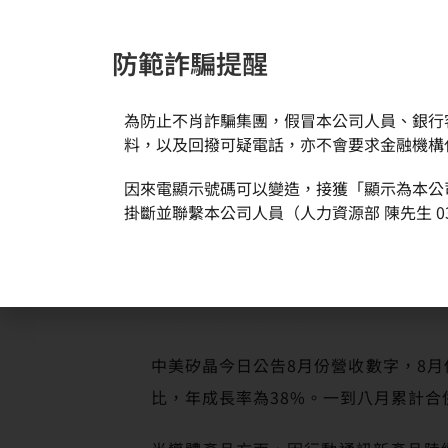
防範詐騙提醒
為防止不肖詐騙集團，假冒本公司人員、銀行
新聞與活動
關於環球
料，以及回撥可疑電話，亦不會要求金融機構
因來電顯示號碼可以變造，接獲「顯示為本公
首頁
新聞訊息
中美矽晶8月份營收年成長率達38％
掛斷並聯繫本公司人員（人力資源部 陳先生 03
中美矽晶今日公告8月份營收數字，8月份
比，年成長率為38%。一到八月累計合