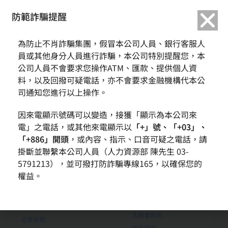
繁中
English
防範詐騙提醒
新聞與活動
關於環球晶圓
為防止不肖詐騙集團，假冒本公司人員、銀行客服人
員或其他身分人員進行詐騙，本公司特別提醒您，本
新聞訊息
公司簡介
公司人員不會要求您操作ATM、匯款、提供個人資
法說會訊息
大事紀
料，以及回撥可疑電話，亦不會要求金融機構代本公
核心理念
司通知您進行以上操作。
願景與使命
企業集團
因來電顯示號碼可以變造，接獲「顯示為本公司來
電」之電話，或其他來電顯示以
「+」號、「+03」、
獎項與榮譽
「+886」開頭
，或內容、指示、口音可疑之電話，請
產品
投資人專區
掛斷並聯繫本公司人員（人力資源部 陳先生 03-
聯絡窗口
公司治理
5791213），並可撥打防詐騙專線165，以確保您的
權益。
財務資訊
重大公告
品質政策
股東服務
法說會訊息
品質保證
常見問答