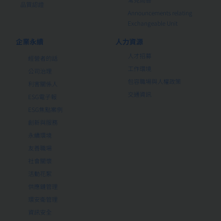
品質認證
Announcements relating
Exchangeable Unit
企業永續
人力資源
人才招募
經營者的話
工作環境
公司治理
包容職場與人權政策
利害關係人
交通資訊
ESG電子報
ESG焦點案例
創新與服務
永續環境
友善職場
社會關懷
活動花絮
供應鏈管理
環安衛管理
資訊安全