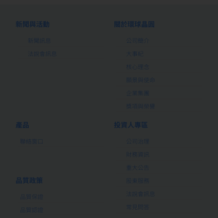
新聞與活動
關於環球晶圓
新聞訊息
公司簡介
法說會訊息
大事紀
核心理念
願景與使命
企業集團
獎項與榮譽
產品
投資人專區
聯絡窗口
公司治理
財務資訊
重大公告
品質政策
股東服務
法說會訊息
品質保證
常見問答
品質認證