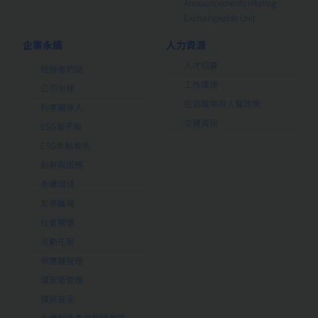
Announcements relating
Exchangeable Unit
企業永續
人力資源
人才招募
經營者的話
工作環境
公司治理
包容職場與人權政策
利害關係人
交通資訊
ESG電子報
ESG焦點案例
創新與服務
永續環境
友善職場
社會關懷
活動花絮
供應鏈管理
環安衛管理
資訊安全
永續報告書與相關政策