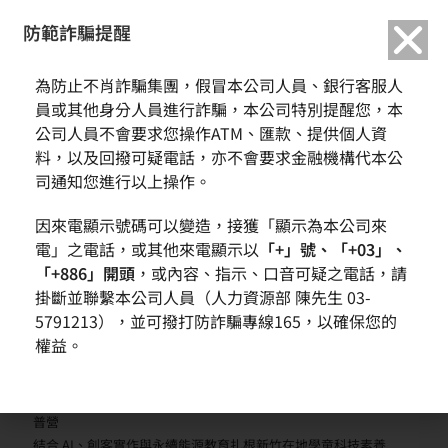
繁中
English
防範詐騙提醒
為防止不肖詐騙集團，假冒本公司人員、銀行客服人
員或其他身分人員進行詐騙，本公司特別提醒您，本
公司人員不會要求您操作ATM、匯款、提供個人資
料，以及回撥可疑電話，亦不會要求金融機構代本公
司通知您進行以上操作。
因來電顯示號碼可以變造，接獲「顯示為本公司來
近期文章
電」之電話，或其他來電顯示以
「+」號、「+03」、
環球晶圓營運動能回升 第二季營收季增近一成
「+886」開頭
，或內容、指示、口音可疑之電話，請
AI需求帶動先進晶圓成長 全球擴產布局進入收成期
掛斷並聯繫本公司人員（人力資源部 陳先生 03-
日本廠表現屢創新高 德州新廠需求能見度提升
5791213），並可撥打防詐騙專線165，以確保您的
環球晶圓榮獲 Infineon Green Award肯定 深化永續管理與低碳供
權益。
應鏈合作
從校園交流到職涯啟發：環球晶圓推動 STEM 教育與多元人才培育
中美矽晶、環球晶圓、續升綠能攜手IC之音與玄奘大學舉辦公益科
普營
結合 AI、創客實作與永續能源教育扎根新竹在地學童科技素養