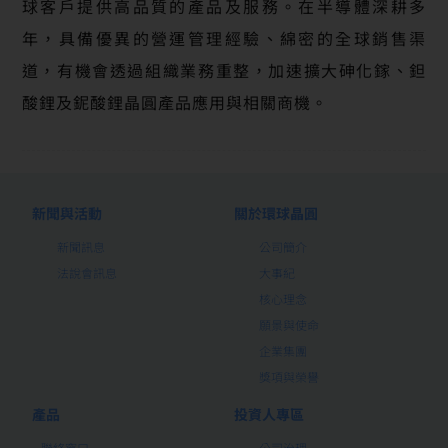
球客戶提供高品質的產品及服務。在半導體深耕多
年，具備優異的營運管理經驗、綿密的全球銷售渠
道，有機會透過組織業務重整，加速擴大砷化鎵、鉭
酸鋰及鈮酸鋰晶圓產品應用與相關商機。
新聞與活動
關於環球晶圓
新聞訊息
公司簡介
法說會訊息
大事紀
核心理念
願景與使命
企業集團
獎項與榮譽
產品
投資人專區
聯絡窗口
公司治理