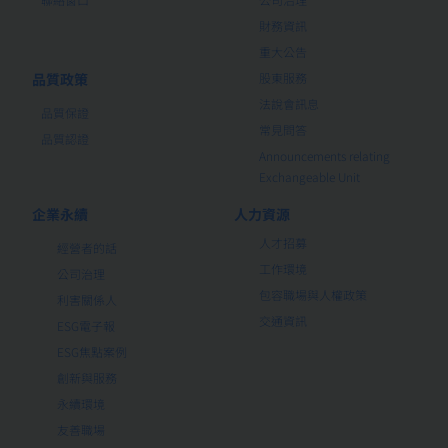
財務資訊
重大公告
品質政策
股東服務
法說會訊息
品質保證
常見問答
品質認證
Announcements relating
Exchangeable Unit
企業永續
人力資源
人才招募
經營者的話
工作環境
公司治理
包容職場與人權政策
利害關係人
交通資訊
ESG電子報
ESG焦點案例
創新與服務
永續環境
友善職場