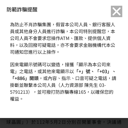
繁中
English
防範詐騙提醒
首頁
新聞訊息
環球晶圓發行新股與兆遠科技進行股份轉換
為防止不肖詐騙集團，假冒本公司人員、銀行客服人
環球晶圓發行新股與兆遠科技進行股份轉換
員或其他身分人員進行詐騙，本公司特別提醒您，本
公司人員不會要求您操作ATM、匯款、提供個人資
料，以及回撥可疑電話，亦不會要求金融機構代本公
司通知您進行以上操作。
因來電顯示號碼可以變造，接獲「顯示為本公司來
電」之電話，或其他來電顯示以
「+」號、「+03」、
「+886」開頭
，或內容、指示、口音可疑之電話，請
掛斷並聯繫本公司人員（人力資源部 陳先生 03-
5791213），並可撥打防詐騙專線165，以確保您的
權益。
兆遠科技股份有限公司（4944）（下稱「兆遠科
技」）與環球晶圓股份有限公司（6488）（下稱「環
球晶圓」）於112年5月2日分別召開董事會，決議通