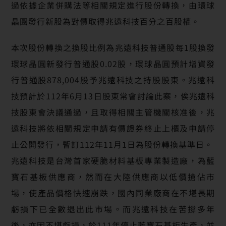
過依據企業併購法等相關規定進行股份轉換，由環球
晶圓發行新股為對價取得兆遠科技百分之百股權。
本次股份轉換之換股比例為兆遠科技普通股每1股換發
環球晶圓新發行普通股0.02股，環球晶圓預計增資發
行普通股878,004股予兆遠科技之持股股東。兆遠科
技預計於112年6月13日股東常會討論此案，俟兆遠科
技股東會決議通過，且取得相關主管機關核准後，兆
遠科技將依相關規定申請有價證券終止上櫃及申請停
止公開發行，暫訂112年11月1日為股份轉換基準日。
兆遠科技是台灣首家硬脆材料基板專業製造廠，為藍
寶石基板供應商，然而在大陸供應商以低價搶佔市
場，使產品價格快速崩跌，國內同業廠商在不堪長期
虧損下已全數退出此市場。而兆遠科技在苦撐多年
後，亦因不堪虧損，於111年停止藍寶石基板生產，並