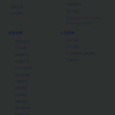
法說會訊息
品質保證
常見問答
品質認證
Announcements relating
Exchangeable Unit
企業永續
人力資源
人才招募
經營者的話
工作環境
公司治理
包容職場與人權政策
利害關係人
交通資訊
ESG電子報
ESG焦點案例
創新與服務
永續環境
友善職場
社會關懷
活動花絮
供應鏈管理
環安衛管理