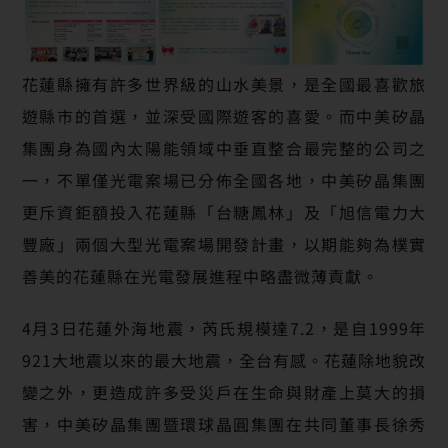
花蓮縣擁有許多世界級的山水美景，是全國最喜歡旅
遊縣市的首選，並深受國際遊客的喜愛。而中美矽晶
集團身為國內太陽能領域中垂直整合最完整的公司之
一，不單僅光電案場已分佈全國各地，中美矽晶集團
更斥資鉅額投入花蓮縣「台糖鳳林」及「旭信電力大
豐廠」兩個大型光電案場開發計畫，以期能夠為樸實
善美的花蓮縣在光電發展進程中略盡微薄貢獻。
4月3日花蓮外海地震，芮氏規模達7.2，是自1999年
921大地震以來的最大地震，全台有感。花蓮除地貌改
變之外，更造成許多受災戶在生命與財產上莫大的損
害，中美矽晶集團暨環球晶圓集團在共同董事長徐秀