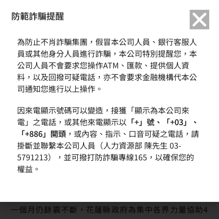
繁中
English
防範詐騙提醒
為防止不肖詐騙集團，假冒本公司人員、銀行客服人
中美矽晶集團 X 環球晶圓集團攜手參與「0403大地震救災捐贈
員或其他身分人員進行詐騙，本公司特別提醒您，本
專戶」 傳遞愛與關懷到花蓮
公司人員不會要求您操作ATM、匯款、提供個人資
料，以及回撥可疑電話，亦不會要求金融機構代本公
司通知您進行以上操作。
因來電顯示號碼可以變造，接獲「顯示為本公司來
電」之電話，或其他來電顯示以
「+」號、「+03」、
「+886」開頭
，或內容、指示、口音可疑之電話，請
掛斷並聯繫本公司人員（人力資源部 陳先生 03-
5791213），並可撥打防詐騙專線165，以確保您的
權益。
2024年4月3日大地震造成花蓮民間重大災害，迄今逾
一個月仍餘震不斷，花蓮縣政府為集中各界力量協助4