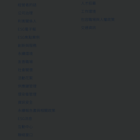
人才招募
經營者的話
工作環境
公司治理
包容職場與人權政策
利害關係人
交通資訊
ESG電子報
ESG焦點案例
創新與服務
永續環境
友善職場
社會關懷
活動花絮
供應鏈管理
環安衛管理
資訊安全
永續報告書與相關政策
ESG消息
互動中心
聯絡窗口