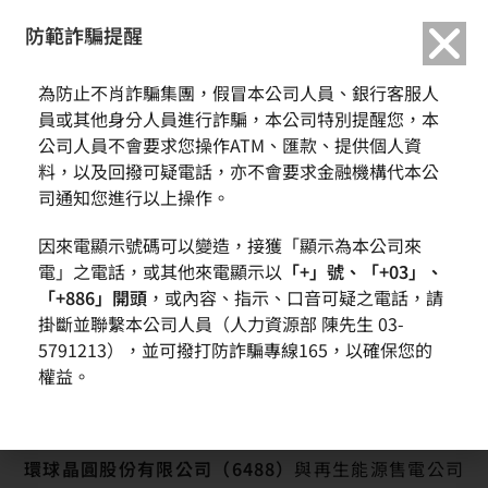
繁中
English
防範詐騙提醒
為防止不肖詐騙集團，假冒本公司人員、銀行客服人
環球晶圓與綠電公司續興簽署離岸風電購售電契約 加速綠色轉
員或其他身分人員進行詐騙，本公司特別提醒您，本
型行動力
公司人員不會要求您操作ATM、匯款、提供個人資
料，以及回撥可疑電話，亦不會要求金融機構代本公
司通知您進行以上操作。
因來電顯示號碼可以變造，接獲「顯示為本公司來
電」之電話，或其他來電顯示以
「+」號、「+03」、
「+886」開頭
，或內容、指示、口音可疑之電話，請
掛斷並聯繫本公司人員（人力資源部 陳先生 03-
5791213），並可撥打防詐騙專線165，以確保您的
權益。
此圖片由 Freepik 以 AI 生成
環球晶圓股份有限公司（
6488
）
與再生能源售電公司