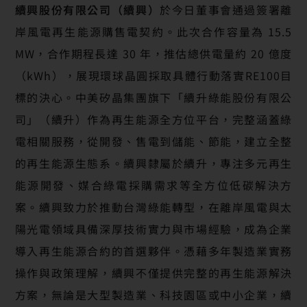
續興股份有限公司（續興）
於今日董事會通過簽署離
岸風電再生能源購售電契約。此次合作容量為 15.5
MW，合作期程長達 30 年，推估總供電量約 20 億度
（kWh），展現環球晶圓採取具體行動落實RE100目
標的決心。中美矽晶集團旗下「續升綠能股份有限公
司」（續升）作為再生能源全方位平台，完整涵蓋綠
電相關服務，從開發、售電到儲能、節能，建立全整
的再生能源生態系。續興隸屬於續升，專注多元再生
能源開發、媒合綠電採購需求等全方位低碳解決方
案。續興致力於推動台灣綠能轉型，在離岸風電與太
陽光電領域具備深厚技術實力與市場經驗，成為企業
導入再生能源合約的首選夥伴。憑藉多年製造業實務
操作與政策理解，續興不僅提供完整的再生能源解決
方案，無論是大型製造業、科技園區或中小企業，續