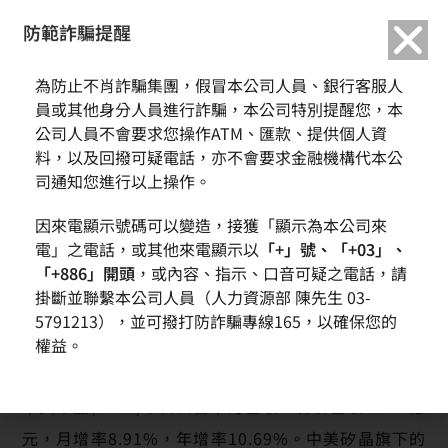
繁中
English
防範詐騙提醒
中美矽晶十月營收69.8億元、環球晶圓十月營收57.3億元
首頁
新聞訊息
為防止不肖詐騙集團，假冒本公司人員、銀行客服人
雙雙締造歷史同期次高 年增率均達雙位數成長
員或其他身分人員進行詐騙，本公司特別提醒您，本
中美矽晶十月營收69.8億元、環球晶圓十月營收57.3億元
雙雙締造歷史同期次高 年增率均達雙位數成長
公司人員不會要求您操作ATM、匯款、提供個人資
料，以及回撥可疑電話，亦不會要求金融機構代本公
司通知您進行以上操作。
因來電顯示號碼可以變造，接獲「顯示為本公司來
電」之電話，或其他來電顯示以
「+」號、「+03」、
「+886」開頭
，或內容、指示、口音可疑之電話，請
掛斷並聯繫本公司人員（人力資源部 陳先生 03-
5791213），並可撥打防詐騙專線165，以確保您的
權益。
中美矽晶(5483)今日公告十月營收，合併營收69.77億
元，月增率8.91%，年增率10.69%。中美矽晶旗下的