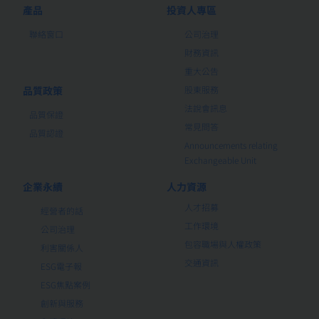
產品
投資人專區
聯絡窗口
公司治理
財務資訊
重大公告
品質政策
股東服務
法說會訊息
品質保證
常見問答
品質認證
Announcements relating
Exchangeable Unit
企業永續
人力資源
人才招募
經營者的話
工作環境
公司治理
包容職場與人權政策
利害關係人
交通資訊
ESG電子報
ESG焦點案例
創新與服務