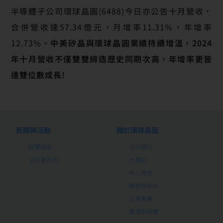
半導體子公司環球晶圓(6488)今日亦公告十月營收，
合併營收達57.34億元，月增率11.31%，年增率
12.73%。
中美矽晶與環球晶圓業績持續增溫，2024
年十月營收不僅雙雙締造歷史同期次高，年增率更皆
達雙位數成長!
新聞與活動
關於環球晶圓
新聞訊息
公司簡介
法說會訊息
大事紀
核心理念
願景與使命
企業集團
獎項與榮譽