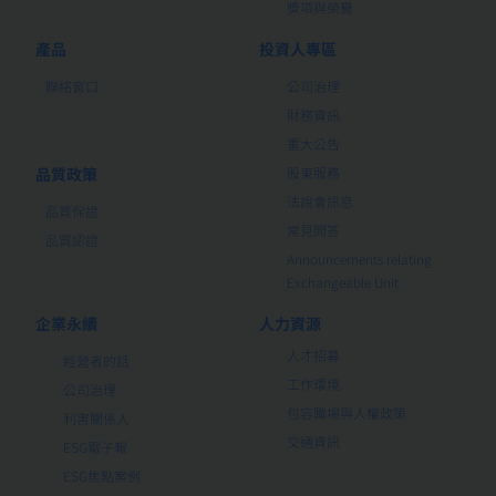
獎項與榮譽
產品
投資人專區
聯絡窗口
公司治理
財務資訊
重大公告
品質政策
股東服務
法說會訊息
品質保證
常見問答
品質認證
Announcements relating
Exchangeable Unit
企業永續
人力資源
人才招募
經營者的話
工作環境
公司治理
包容職場與人權政策
利害關係人
交通資訊
ESG電子報
ESG焦點案例