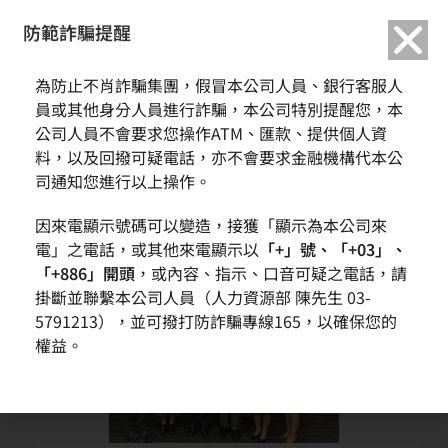
繁中
English
防範詐騙提醒
首頁
獎項與榮譽
為防止不肖詐騙集團，假冒本公司人員、銀行客服人
環球晶圓榮獲「112年新竹科學園區推動職場工作平權優良單位評選」優等獎
員或其他身分人員進行詐騙，本公司特別提醒您，本
公司人員不會要求您操作ATM、匯款、提供個人資
環球晶圓榮獲「112年新竹科學園區推動職場工作平權優良單
料，以及回撥可疑電話，亦不會要求金融機構代本公
位評選」優等獎
司通知您進行以上操作。
因來電顯示號碼可以變造，接獲「顯示為本公司來
電」之電話，或其他來電顯示以
「+」號、「+03」、
「+886」開頭
，或內容、指示、口音可疑之電話，請
掛斷並聯繫本公司人員（人力資源部 陳先生 03-
5791213），並可撥打防詐騙專線165，以確保您的
權益。