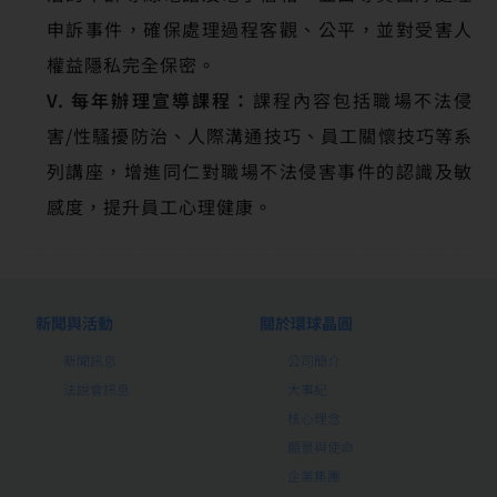
申訴事件，確保處理過程客觀、公平，並對受害人
權益隱私完全保密。
V. 每年辦理宣導課程：
課程內容包括職場不法侵
害/性騷擾防治、人際溝通技巧、員工關懷技巧等系
列講座，增進同仁對職場不法侵害事件的認識及敏
感度，提升員工心理健康。
新聞與活動
關於環球晶圓
新聞訊息
公司簡介
法說會訊息
大事紀
核心理念
願景與使命
企業集團