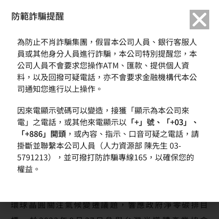
繁中
English
防範詐騙提醒
為防止不肖詐騙集團，假冒本公司人員、銀行客服人
環球晶圓攜手台灣半導體產業協會 宣示積極減碳決心
員或其他身分人員進行詐騙，本公司特別提醒您，本
公司人員不會要求您操作ATM、匯款、提供個人資
料，以及回撥可疑電話，亦不會要求金融機構代本公
司通知您進行以上操作。
因來電顯示號碼可以變造，接獲「顯示為本公司來
電」之電話，或其他來電顯示以
「+」號、「+03」、
「+886」開頭
，或內容、指示、口音可疑之電話，請
掛斷並聯繫本公司人員（人力資源部 陳先生 03-
5791213），並可撥打防詐騙專線165，以確保您的
權益。
(圖片提供: 台灣半導體產業協會)
環球晶圓關注氣候變遷議題，響應政府淨零碳排目