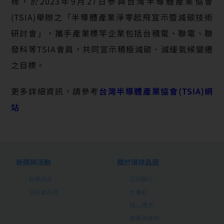
標，於2023年9月27日參與台灣半導體產業協會
(TSIA)舉辦之「半導體產業淨零起飛宣示暨減碳技術
研討會」，攜手產業標竿企業包括台積電、聯電、聯
發科等TSIA會員，共同宣示積極減碳、減緩氣候變遷
之目標。
更多詳細資訊，請參考
台灣半導體產業協會(TSIA)網
站
新聞與活動
關於環球晶圓
新聞訊息
公司簡介
法說會訊息
大事紀
核心理念
願景與使命