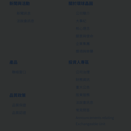
新聞與活動
關於環球晶圓
新聞訊息
公司簡介
法說會訊息
大事紀
核心理念
願景與使命
企業集團
獎項與榮譽
產品
投資人專區
聯絡窗口
公司治理
財務資訊
重大公告
品質政策
股東服務
法說會訊息
品質保證
常見問答
品質認證
Announcements relating
Exchangeable Unit