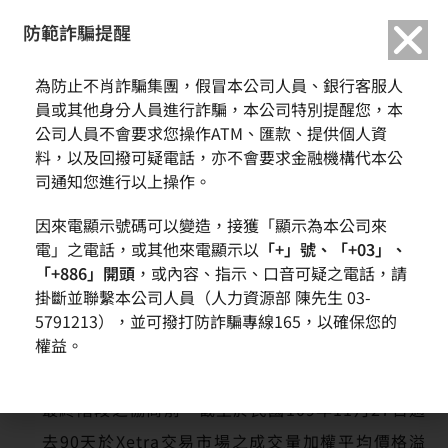
繁中
English
防範詐騙提醒
首頁
新聞訊息
環球晶調整Siltronic收購價至每股140歐元
為防止不肖詐騙集團，假冒本公司人員、銀行客服人
環球晶調整Siltronic收購價至每股140歐元
員或其他身分人員進行詐騙，本公司特別提醒您，本
公司人員不會要求您操作ATM、匯款、提供個人資
料，以及回撥可疑電話，亦不會要求金融機構代本公
司通知您進行以上操作。
因來電顯示號碼可以變造，接獲「顯示為本公司來
電」之電話，或其他來電顯示以
「+」號、「+03」、
「+886」開頭
，或內容、指示、口音可疑之電話，請
掛斷並聯繫本公司人員（人力資源部 陳先生 03-
5791213），並可撥打防詐騙專線165，以確保您的
權益。
上調後的收購價較環球晶與Siltronic在公告己進入
最終階段之協商前，截至於民國109年11月27日過
去90天於Xetra交易市場之成交量加權平均價格溢