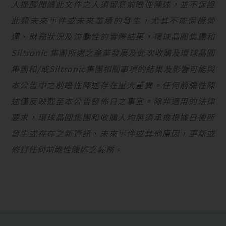
人提醒閱讀此文件之人須留意前瞻性陳述，並不保證
此類未來事件或未來業績的發生，尤其不能保證營
運、財務狀況及流動性的實際結果，環球晶圓集團和
Siltronic
集團所處之產業發展及此次收購及環球晶圓
集團和
/
或
Siltronic
集團相關事項的結果及影響可能與
本公告中之前瞻性陳述存在重大差異。任何前瞻性陳
述僅反映截至本公告發佈日之事宜。除非適用的法律
要求，環球晶圓集團和收購人均無須承擔根據日後所
發生或存在之新資訊、未來事件或其他原因，更新或
修訂任何前瞻性陳述之義務。