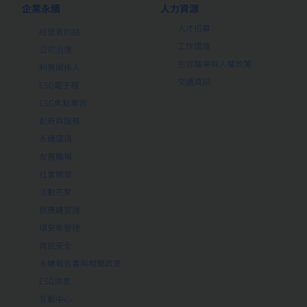
企業永續
人力資源
人才招募
經營者的話
工作環境
公司治理
包容職場與人權政策
利害關係人
交通資訊
ESG電子報
ESG焦點案例
創新與服務
永續環境
友善職場
社會關懷
活動花絮
供應鏈管理
環安衛管理
資訊安全
永續報告書與相關政策
ESG消息
互動中心