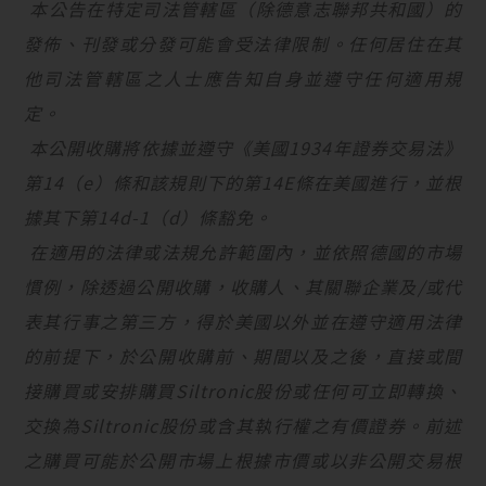
本公告在特定司法管轄區（除德意志聯邦共和國）的
發佈、刊發或分發可能會受法律限制。任何居住在其
他司法管轄區之人士應告知自身並遵守任何適用規
定。
本公開收購將依據並遵守《美國
1934
年證券交易法》
第
14
（
e
）條和該規則下的第
14E
條在美國進行，並根
據其下第
14d-1
（
d
）條豁免。
在適用的法律或法規允許範圍內，並依照德國的市場
慣例，除透過公開收購，收購人、其關聯企業及
/
或代
表其行事之第三方，得於美國以外並在遵守適用法律
的前提下，於公開收購前、期間以及之後，直接或間
接購買或安排購買
Siltronic
股份或任何可立即轉換、
交換為
Siltronic
股份或含其執行權之有價證券。前述
之購買可能於公開市場上根據市價或以非公開交易根