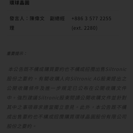
環球晶圓
發言人：陳偉文 副總經
+886 3 577 2255
理
(ext. 2280)
重要提示：
本公告既不構成購買要約也不構成招攬出售
Siltronic
股份之要約。有關收購人向
Siltronic AG
股東提出之
公開收購條件及進一步規定已公布在公開收購文件
中。強烈建議
Siltronic
股東閱讀公開收購文件並針對
其中之事項尋求適當獨立意見。此外，本公告既不構
成出售要約也不構成招攬購買環球晶圓股份有限公司
股份之要約。