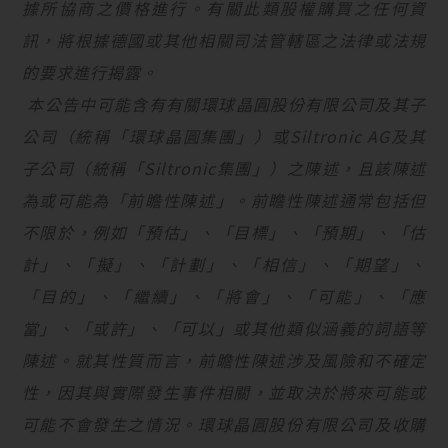
據所協商之價格進行。有關此類股權購買之任何資
訊，將根據德國或其他相關司法管轄區之法律或法規
的要求進行揭露。
本公告中可能含有有關環球晶圓股份有限公司及其子
公司（統稱「環球晶圓集團」）或
Siltronic AG
及其
子公司（統稱「
Siltronic
集團」）之陳述，且該陳述
為或可能為「前瞻性陳述」。前瞻性陳述通常包括但
不限於，例如「預估」、「目標」、「預期」、「估
計」、「擬」、「計劃」、「相信」、「期望」、
「目的」、「繼續」、「將會」、「可能」、「應
當」、「或許」、「可以」或其他類似涵義的詞語等
陳述。就其性質而言，前瞻性陳述涉及風險和不確定
性，因其與實際發生事件相關，並取決於將來可能或
可能不會發生之情況。環球晶圓股份有限公司及收購