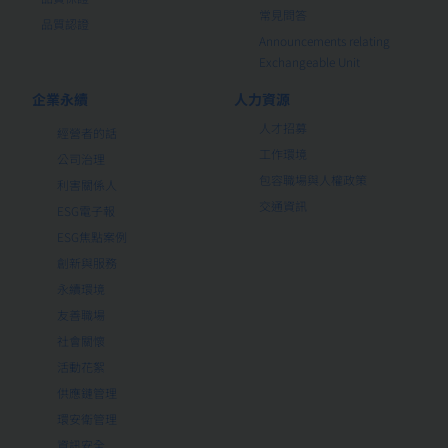
常見問答
品質認證
Announcements relating
Exchangeable Unit
企業永續
人力資源
人才招募
經營者的話
工作環境
公司治理
包容職場與人權政策
利害關係人
交通資訊
ESG電子報
ESG焦點案例
創新與服務
永續環境
友善職場
社會關懷
活動花絮
供應鏈管理
環安衛管理
資訊安全