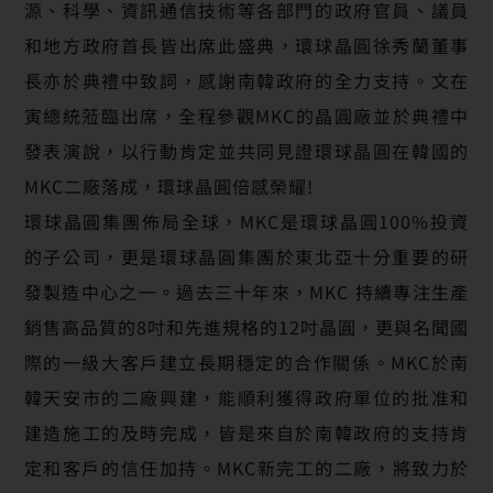
源、科學、資訊通信技術等各部門的政府官員、議員
和地方政府首長皆出席此盛典，環球晶圓徐秀蘭董事
長亦於典禮中致詞，感謝南韓政府的全力支持。文在
寅總統蒞臨出席，全程參觀MKC的晶圓廠並於典禮中
發表演說，以行動肯定並共同見證環球晶圓在韓國的
MKC二廠落成，環球晶圓倍感榮耀!
環球晶圓集團佈局全球，MKC是環球晶圓100%投資
的子公司，更是環球晶圓集團於東北亞十分重要的研
發製造中心之一。過去三十年來，MKC 持續專注生產
銷售高品質的8吋和先進規格的12吋晶圓，更與名聞國
際的一級大客戶建立長期穩定的合作關係。MKC於南
韓天安市的二廠興建，能順利獲得政府單位的批准和
建造施工的及時完成，皆是來自於南韓政府的支持肯
定和客戶的信任加持。MKC新完工的二廠，將致力於