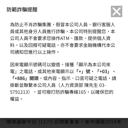
繁中
English
防範詐騙提醒
首頁
新聞訊息
為防止不肖詐騙集團，假冒本公司人員、銀行客服人
環球晶圓第三季 EPS 7.64元 前三季累計 EPS 24.67元 前三季累計營收、稅後
淨利及EPS皆創同期歷史新高
員或其他身分人員進行詐騙，本公司特別提醒您，本
環球晶圓第三季 EPS 7.64元 前三季累計 EPS 24.67元 前三季
公司人員不會要求您操作ATM、匯款、提供個人資
累計營收、稅後淨利及EPS皆創同期歷史新高
料，以及回撥可疑電話，亦不會要求金融機構代本公
司通知您進行以上操作。
因來電顯示號碼可以變造，接獲「顯示為本公司來
電」之電話，或其他來電顯示以
「+」號、「+03」、
「+886」開頭
，或內容、指示、口音可疑之電話，請
掛斷並聯繫本公司人員（人力資源部 陳先生 03-
5791213），並可撥打防詐騙專線165，以確保您的
權益。
環球晶圓今日 (11/7) 召開董事會，會中通過2019年