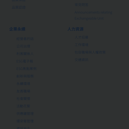
常見問答
品質認證
Announcements relating
Exchangeable Unit
企業永續
人力資源
人才招募
經營者的話
工作環境
公司治理
包容職場與人權政策
利害關係人
交通資訊
ESG電子報
ESG焦點案例
創新與服務
永續環境
友善職場
社會關懷
活動花絮
供應鏈管理
環安衛管理
資訊安全