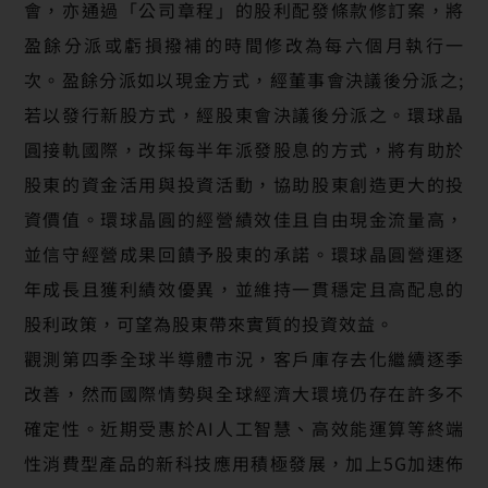
會，亦通過「公司章程」的股利配發條款修訂案，將
盈餘分派或虧損撥補的時間修改為每六個月執行一
次。盈餘分派如以現金方式，經董事會決議後分派之;
若以發行新股方式，經股東會決議後分派之。環球晶
圓接軌國際，改採每半年派發股息的方式，將有助於
股東的資金活用與投資活動，協助股東創造更大的投
資價值。環球晶圓的經營績效佳且自由現金流量高，
並信守經營成果回饋予股東的承諾。環球晶圓營運逐
年成長且獲利績效優異，並維持一貫穩定且高配息的
股利政策，可望為股東帶來實質的投資效益。
觀測第四季全球半導體市況，客戶庫存去化繼續逐季
改善，然而國際情勢與全球經濟大環境仍存在許多不
確定性。近期受惠於AI人工智慧、高效能運算等終端
性消費型產品的新科技應用積極發展，加上5G加速佈