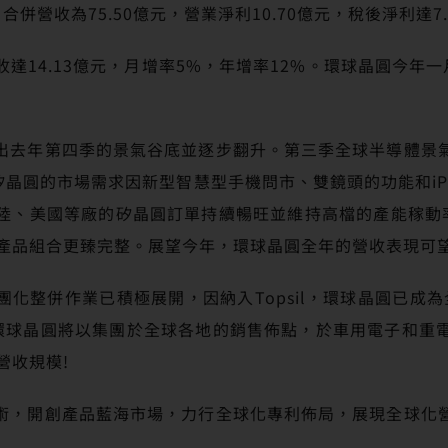
併營收為75.50億元，營業淨利10.70億元，稅後淨利達7.4
14.13億元，月增率5%，年增率12%。環球晶圓今年一
出去年第四季的景氣谷底並逐步翻升。第三季全球半導體景
矽晶圓的市場需求因新型智慧型手機問市、雙鏡頭的功能和iPh
、美國等廠的矽晶圓訂單持續暢旺並維持高檔的產能稼動率! 
，產品組合更臻完整。展望今年，環球晶圓全年的營收表現可
集團化整併作業已積極展開，因納入Topsil，環球晶圓已成
 環球晶圓將以集團於全球各地的銷售佈點，於車用電子和重
營收規模!
術，開創產品藍海市場，力行全球化專利佈局，展現全球化