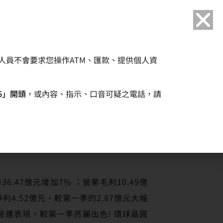
語言
人員不會要求您操作ATM、匯款、提供個人資
企業永續
人力資源
6」開頭
，或內容、指示、口音可疑之電話，請
長
.47億元增加7% ；營業毛利10.49億
淨利4.52億元，較第一季的2.87億元大幅
體營運表現，較第一季亮麗出色! 環球晶圓