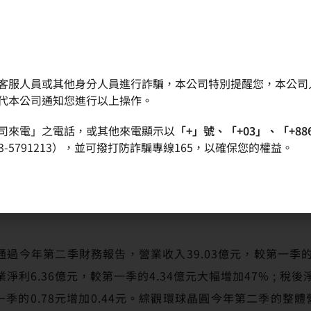
客服人員或其他身分人員進行詐騙，本公司特別提醒您，本公司
晶圓
產品
品質政策
投資人專區
代本公司通知您進行以上操作。
司來電」之電話，或其他來電顯示以
「+」號、「+03」、「+88
七個月正成長
-5791213），並可撥打防詐騙專線165，以確保您的權益。
環球晶圓第二季獲利成績亮眼 營收連續第七個月正成
中通過今年第二季財務報告，營業收入39.03億元，較第一季的36
營業淨利6.36億元，較第一季的4.34億元大幅增加47% ; 稅後
較第一季的0.78元增加0.44元。綜觀環球晶圓今年第二季的整