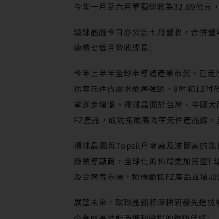
今年一月至六月單獨營收為32.89億元，合
環球晶圓今日亦公告七月營收，合併營收達
連續七個月營收成長!
今年上半年全球半導體產業市況，已走
功率元件的需求依舊強勁，8吋和12吋
望逐步增溫。環球晶圓於台灣、中國大陸
FZ產品，成功拓展高功率元件產品線
環球晶圓與Topsil丹麥廠及波蘭廠的
級領導廠商，全球化的佈局更加完整!
及台灣等市場，積極銷售FZ產品並增加
展望未來，環球晶圓將深耕研發先進技
企業成長動能及獲利續揚的營運佳績!