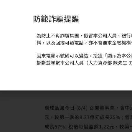
防範詐騙提醒
為防止不肖詐騙集團，假冒本公司人員、銀行
新聞與活動
關於環球
料，以及回撥可疑電話，亦不會要求金融機構
因來電顯示號碼可以變造，接獲「顯示為本公
首頁
新聞訊息
環球晶圓第二季獲利成績亮眼 營收連續第
掛斷並聯繫本公司人員（人力資源部 陳先生 03
環球晶圓今日 (8/4) 召開董事會，會
元，較第一季的8.37億元成長25% ; 
成長57%! 稅後每股盈餘1.22元，