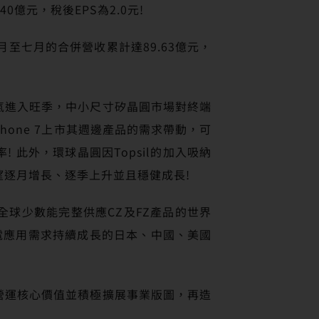
0億元，稅後EPS為2.0元!
月至七月的合併營收累計達89.63億元，
氣進入旺季，中小尺寸矽晶圓市場對終端
one 7上市其週邊產品的需求帶動，可
此外，環球晶圓因Topsil的加入吸納
望逐月增長、逐季上升並且穩健成長!
為全球少數能完整供應CZ及FZ產品的世界
電應用需求持續成長的日本、中國、美國
營運核心價值並積極擴展事業版圖，再造