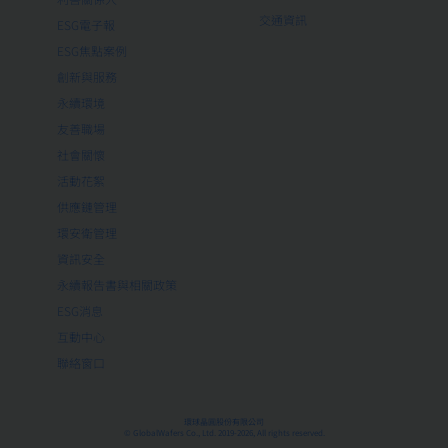
交通資訊
ESG電子報
ESG焦點案例
創新與服務
永續環境
友善職場
社會關懷
活動花絮
供應鏈管理
環安衛管理
資訊安全
永續報告書與相關政策
ESG消息
互動中心
聯絡窗口
環球晶圓股份有限公司
© GlobalWafers Co., Ltd. 2019-2026, All rights reserved.