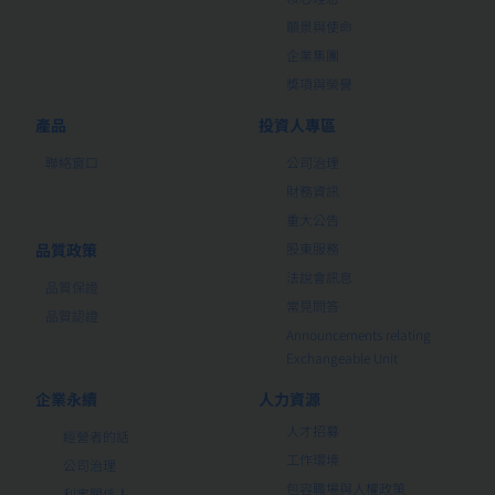
願景與使命
企業集團
獎項與榮譽
產品
投資人專區
聯絡窗口
公司治理
財務資訊
重大公告
品質政策
股東服務
法說會訊息
品質保證
常見問答
品質認證
Announcements relating
Exchangeable Unit
企業永續
人力資源
人才招募
經營者的話
工作環境
公司治理
包容職場與人權政策
利害關係人