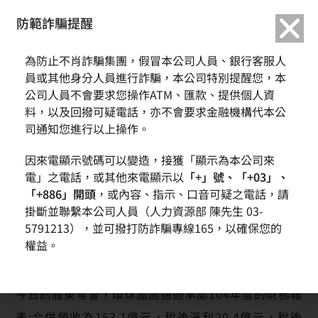
繁中
English
防範詐騙提醒
首頁
新聞訊息
環球晶圓105年股東常會 通過發放現金股利5元
為防止不肖詐騙集團，假冒本公司人員、銀行客服人
環球晶圓105年股東常會 通過發放現金股利5元
員或其他身分人員進行詐騙，本公司特別提醒您，本
公司人員不會要求您操作ATM、匯款、提供個人資
料，以及回撥可疑電話，亦不會要求金融機構代本公
司通知您進行以上操作。
環球晶圓今日 (6/22) 上午九點於新竹科學園區科技生
因來電顯示號碼可以變造，接獲「顯示為本公司來
活館召開105年股東常會，會中承認104年度的營業報
電」之電話，或其他來電顯示以
「+」號、「+03」、
告書及財務報表，並通過配發給股東現金股利每股新
「+886」開頭
，或內容、指示、口音可疑之電話，請
掛斷並聯繫本公司人員（人力資源部 陳先生 03-
台幣5元。環球晶圓自2011年成立以來，連續3年皆發
5791213），並可撥打防詐騙專線165，以確保您的
放超過5元以上的現金股利，將亮麗的經營成果回饋給
權益。
所有的股東，以感謝股東的支持!
今日的股東常會，環球晶圓通過承認104年度的財務報
表:合併營收為153.1億元，稅後淨利20.4億元，稅後