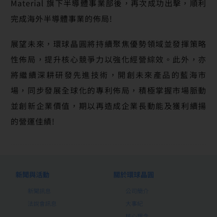
Material 旗下半導體事業部後，再次成功出擊，順利
完成海外半導體事業的佈局!
展望未來，環球晶圓將持續聚焦優勢領域並發揮策略
性佈局，提升核心競爭力以強化經營綜效。此外，亦
將繼續深耕研發先進技術，開創未來產品的藍海市
場，同步發展全球化的專利佈局，積極掌握市場脈動
並創新企業價值，期以再造成企業長動能及獲利續揚
的營運佳績!
新聞與活動
關於環球晶圓
新聞訊息
公司簡介
法說會訊息
大事紀
核心理念