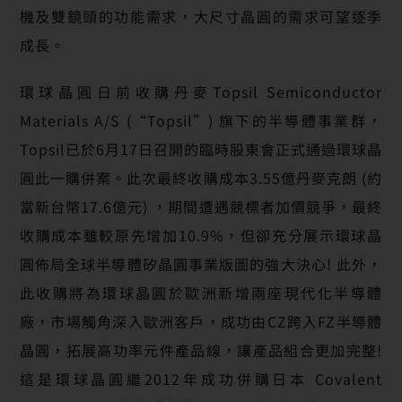
機及雙鏡頭的功能需求，大尺寸晶圓的需求可望逐季
成長。
環球晶圓日前收購丹麥Topsil Semiconductor
Materials A/S (“Topsil”) 旗下的半導體事業群，
Topsil已於6月17日召開的臨時股東會正式通過環球晶
圓此一購併案。此次最終收購成本3.55億丹麥克朗 (約
當新台幣17.6億元) ，期間遭遇競標者加價競爭，最終
收購成本雖較原先增加10.9%，但卻充分展示環球晶
圓佈局全球半導體矽晶圓事業版圖的強大決心! 此外，
此收購將為環球晶圓於歐洲新增兩座現代化半導體
廠，市場觸角深入歐洲客戶，成功由CZ跨入FZ半導體
晶圓，拓展高功率元件產品線，讓產品組合更加完整!
這是環球晶圓繼2012年成功併購日本 Covalent