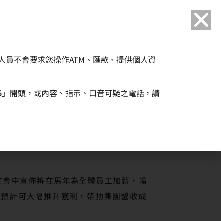
語言
人員不會要求您操作ATM、匯款、提供個人資
企業永續
人力資源
6」開頭
，或內容、指示、口音可疑之電話，請
術
在會中宣佈將在馬年為全體員工加薪，幅
s，預計可大幅推升獲利，帶動集團營收成