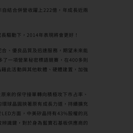
自結合併營收躍上222億，年成長近兩
長驅動下，2014年表現將會更好！
彰其高度配合、優良品質及迅速服務，期望未來能
了一項營業秘密標語競賽，在400多則
晶藉此活動與其他軟體、硬體建置，加強
。
從原來的保守接單轉向積極攻下市占率、
的環球晶圓挾著原有成長力道，持續擴充
於LED方面，中美矽晶持有43%股權的兆
紋辨識鍵，對於身為藍寶石基板供應商的