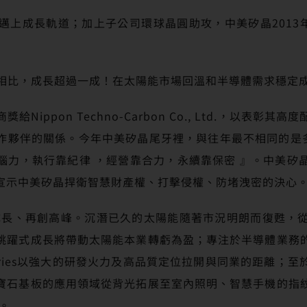
邁上成長軌道；加上子公司環球晶圓助攻，中美矽晶2013年
相比，成長超過一成！在太陽能市場回溫和半導體需求穩定成
ippon Techno-Carbon Co., Ltd.，以表
作夥伴的關係。今年中美矽晶尾牙裡，與往年最不相同的是多
腦力，執行靠紀律 ，經營靠合力，永續靠保密 』。中美矽
宣示中美矽晶捍衛智慧財產權、打擊侵權、防堵洩密的決心
返成長、再創高峰。沉潛已久的太陽能隨著市況明朗而復甦，
跳躍式成長將帶動太陽能本業轉虧為盈；專注於半導體業務
eries以強大的研發火力及高品質定位拉開與同業的距離；至
寶石基板的應用領域從背光拓展至室內照明、智慧手機的指
。