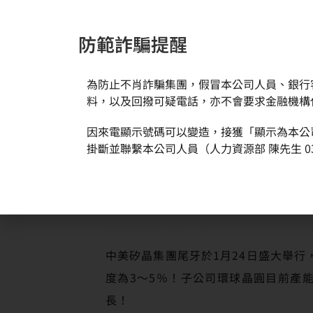
防範詐騙提醒
為防止不肖詐騙集團，假冒本公司人員、銀行
新聞與活動
關於環球
料，以及回撥可疑電話，亦不會要求金融機構
因來電顯示號碼可以變造，接獲「顯示為本公
首頁
新聞訊息
母公司中美矽晶年度科技日 發表多領域前
掛斷並聯繫本公司人員（人力資源部 陳先生 03
中美矽晶集團尾牙於1月24日盛大舉
度為3～5％！子公司環球晶圓目前產能
長！