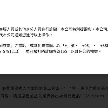
客服人員或其他身分人員進行詐騙，本公司特別提醒您，本公司
晶圓
產品
品質政策
投資人專區
代本公司通知您進行以上操作。
司來電」之電話，或其他來電顯示以
「+」號、「+03」、「+88
瞻晶圓技術
-5791213），並可撥打防詐騙專線165，以確保您的權益。
母公司中美矽晶年度科技日 發表多領域前瞻晶圓技
行，為留住優秀人才並慰勞員工過去一年辛勞，盧明光董事長
滿載，積極擴產並搶先業界推出次世代產品ECAS Serie