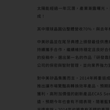
太陽能經過一年沉潛，產業漸露曙光，
成！
其中環球晶圓佔整體營收70%，與去年
中美矽晶並在尾牙典禮上頒發最佳供應商獎給N
持續攜手合作，繼續維持穩定且良好合
的投稿中，選出第一名的作品『研發靠
公司的保密與智財管理，並向業界強力
對中美矽晶集團而言，2014年將重
推出讓市場驚豔高轉換效率產品、預期
獲利，高附加價值的創新產品ECAS S
遠，預期今年也會有不錯表現，隨著藍
兆遠來說，2014年也將會有不錯的表現