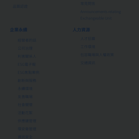
常見問答
品質認證
Announcements relating
Exchangeable Unit
企業永續
人力資源
人才招募
經營者的話
工作環境
公司治理
包容職場與人權政策
利害關係人
交通資訊
ESG電子報
ESG焦點案例
創新與服務
永續環境
友善職場
社會關懷
活動花絮
供應鏈管理
環安衛管理
資訊安全