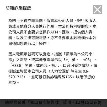
繁中
English
防範詐騙提醒
首頁
新聞訊息
為防止不肖詐騙集團，假冒本公司人員、銀行客服人
本公司之大陸子公司昆山中辰矽晶有限公司金敬長總經理榮獲中華民國企經協
會第29屆「國家傑出經理獎」
員或其他身分人員進行詐騙，本公司特別提醒您，本
本公司之大陸子公司昆山中辰矽晶有限公司金敬長總經理榮獲
公司人員不會要求您操作ATM、匯款、提供個人資
中華民國企經協會第29屆「國家傑出經理獎」
料，以及回撥可疑電話，亦不會要求金融機構代本公
司通知您進行以上操作。
因來電顯示號碼可以變造，接獲「顯示為本公司來
電」之電話，或其他來電顯示以
「+」號、「+03」、
為了鼓勵專業經理人員致力提升企業管理品質及績
「+886」開頭
，或內容、指示、口音可疑之電話，請
掛斷並聯繫本公司人員（人力資源部 陳先生 03-
效，並表揚其對企業經營及國家經濟發展的貢獻，社
5791213），並可撥打防詐騙專線165，以確保您的
團法人中華民國企業經理協進會每年舉辦「國家傑出
權益。
經理獎」以肯定其表現。第29 屆當選名單於日前公
佈，環球晶圓有限公司之大陸子公司昆山中辰金敬長
總經理榮獲「傑出台商總經理」獎項，12月15日在總