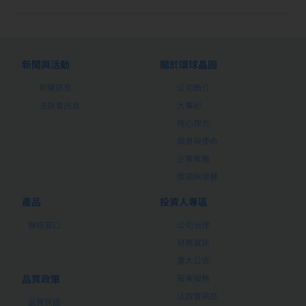
新聞與活動
關於環球晶圓
新聞訊息
公司簡介
法說會訊息
大事紀
核心理念
願景與使命
企業集團
獎項與榮譽
產品
投資人專區
聯絡窗口
公司治理
財務資訊
重大公告
品質政策
股東服務
法說會訊息
品質保證