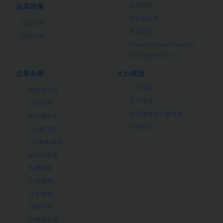
品質政策
股東服務
法說會訊息
品質保證
常見問答
品質認證
Announcements relating
Exchangeable Unit
企業永續
人力資源
人才招募
經營者的話
工作環境
公司治理
包容職場與人權政策
利害關係人
交通資訊
ESG電子報
ESG焦點案例
創新與服務
永續環境
友善職場
社會關懷
活動花絮
供應鏈管理