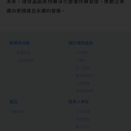
未來，環球晶圓將持續深化營運持續管理，推動企業
邁向更穩健且永續的發展。
新聞與活動
關於環球晶圓
新聞訊息
公司簡介
法說會訊息
大事紀
核心理念
願景與使命
企業集團
獎項與榮譽
產品
投資人專區
聯絡窗口
公司治理
財務資訊
重大公告