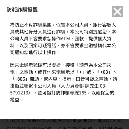
繁中
English
防範詐騙提醒
為防止不肖詐騙集團，假冒本公司人員、銀行客服人
環球晶圓打造永續營運韌性 強化資訊安全與業務連續性
員或其他身分人員進行詐騙，本公司特別提醒您，本
公司人員不會要求您操作ATM、匯款、提供個人資
料，以及回撥可疑電話，亦不會要求金融機構代本公
司通知您進行以上操作。
因來電顯示號碼可以變造，接獲「顯示為本公司來
電」之電話，或其他來電顯示以
「+」號、「+03」、
「+886」開頭
，或內容、指示、口音可疑之電話，請
掛斷並聯繫本公司人員（人力資源部 陳先生 03-
5791213），並可撥打防詐騙專線165，以確保您的
權益。
在全球數位化浪潮與地緣政治風險交織的環境下，資
訊安全已成為企業永續治理的重要課題。無論是外部
日益嚴峻的資安威脅，或內部資訊維運、系統與設備