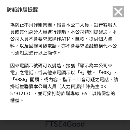
繁中
English
防範詐騙提醒
首頁
獎項與榮譽
為防止不肖詐騙集團，假冒本公司人員、銀行客服人
環球晶圓連續四年獲選FTSE4Good ESG成份公司 2025年評分再創新高
員或其他身分人員進行詐騙，本公司特別提醒您，本
公司人員不會要求您操作ATM、匯款、提供個人資
環球晶圓連續四年獲選FTSE4Good ESG成份公司 2025年評
料，以及回撥可疑電話，亦不會要求金融機構代本公
分再創新高
司通知您進行以上操作。
因來電顯示號碼可以變造，接獲「顯示為本公司來
電」之電話，或其他來電顯示以
「+」號、「+03」、
「+886」開頭
，或內容、指示、口音可疑之電話，請
掛斷並聯繫本公司人員（人力資源部 陳先生 03-
5791213），並可撥打防詐騙專線165，以確保您的
權益。