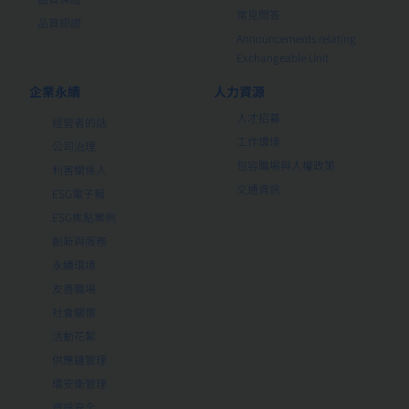
常見問答
品質認證
Announcements relating
Exchangeable Unit
企業永續
人力資源
人才招募
經營者的話
工作環境
公司治理
包容職場與人權政策
利害關係人
交通資訊
ESG電子報
ESG焦點案例
創新與服務
永續環境
友善職場
社會關懷
活動花絮
供應鏈管理
環安衛管理
資訊安全