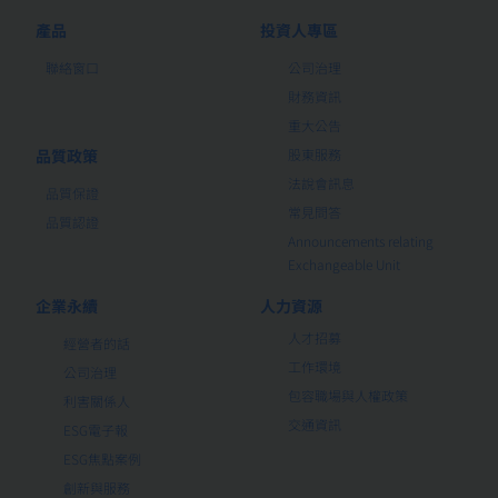
產品
投資人專區
聯絡窗口
公司治理
財務資訊
重大公告
品質政策
股東服務
法說會訊息
品質保證
常見問答
品質認證
Announcements relating
Exchangeable Unit
企業永續
人力資源
人才招募
經營者的話
工作環境
公司治理
包容職場與人權政策
利害關係人
交通資訊
ESG電子報
ESG焦點案例
創新與服務