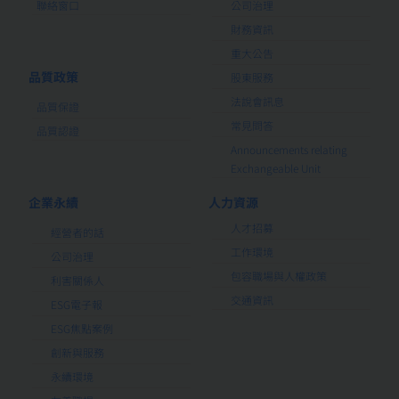
聯絡窗口
公司治理
財務資訊
重大公告
品質政策
股東服務
法說會訊息
品質保證
常見問答
品質認證
Announcements relating
Exchangeable Unit
企業永續
人力資源
人才招募
經營者的話
工作環境
公司治理
包容職場與人權政策
利害關係人
交通資訊
ESG電子報
ESG焦點案例
創新與服務
永續環境