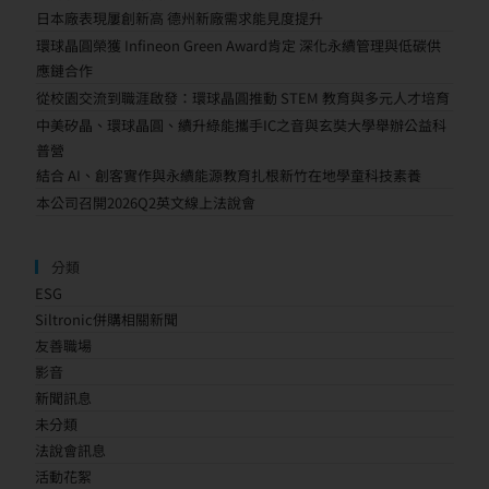
日本廠表現屢創新高 德州新廠需求能見度提升
環球晶圓榮獲 Infineon Green Award肯定 深化永續管理與低碳供
應鏈合作
從校園交流到職涯啟發：環球晶圓推動 STEM 教育與多元人才培育
中美矽晶、環球晶圓、續升綠能攜手IC之音與玄奘大學舉辦公益科
普營
結合 AI、創客實作與永續能源教育扎根新竹在地學童科技素養
本公司召開2026Q2英文線上法說會
分類
ESG
Siltronic併購相關新聞
友善職場
影音
新聞訊息
未分類
法說會訊息
活動花絮