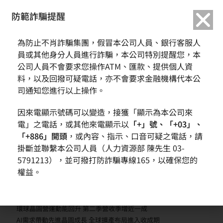
繁中
English
防範詐騙提醒
為防止不肖詐騙集團，假冒本公司人員、銀行客服人
2021年度簽證會計師獨立
員或其他身分人員進行詐騙，本公司特別提醒您，本
公司人員不會要求您操作ATM、匯款、提供個人資
性及績效評估結果
料，以及回撥可疑電話，亦不會要求金融機構代本公
司通知您進行以上操作。
因來電顯示號碼可以變造，接獲「顯示為本公司來
電」之電話，或其他來電顯示以
「+」號、「+03」、
TAGS
:
簽證會計師獨立性及績效評估結果
「+886」開頭
，或內容、指示、口音可疑之電話，請
掛斷並聯繫本公司人員（人力資源部 陳先生 03-
5791213），並可撥打防詐騙專線165，以確保您的
權益。
近期文章
環球晶圓營運動能回升 第二季營收季增近一成
AI需求帶動先進晶圓成長 全球擴產布局進入收成期