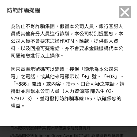
繁中
English
防範詐騙提醒
為防止不肖詐騙集團，假冒本公司人員、銀行客服人
資訊安全管理政策
員或其他身分人員進行詐騙，本公司特別提醒您，本
公司人員不會要求您操作ATM、匯款、提供個人資
料，以及回撥可疑電話，亦不會要求金融機構代本公
司通知您進行以上操作。
TAGS
:
公司內部規章
因來電顯示號碼可以變造，接獲「顯示為本公司來
電」之電話，或其他來電顯示以
「+」號、「+03」、
「+886」開頭
，或內容、指示、口音可疑之電話，請
掛斷並聯繫本公司人員（人力資源部 陳先生 03-
5791213），並可撥打防詐騙專線165，以確保您的
權益。
近期文章
環球晶圓營運動能回升 第二季營收季增近一成
AI需求帶動先進晶圓成長 全球擴產布局進入收成期
日本廠表現屢創新高 德州新廠需求能見度提升
環球晶圓榮獲 Infineon Green Award肯定 深化永續管理與低碳供