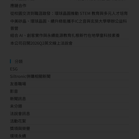
應鏈合作
從校園交流到職涯啟發：環球晶圓推動 STEM 教育與多元人才培育
中美矽晶、環球晶圓、續升綠能攜手IC之音與玄奘大學舉辦公益科
普營
結合 AI、創客實作與永續能源教育扎根新竹在地學童科技素養
本公司召開2026Q2英文線上法說會
分類
ESG
Siltronic併購相關新聞
友善職場
影音
新聞訊息
未分類
法說會訊息
活動花絮
獎項與榮譽
環境永續