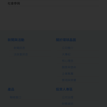
社會參與
新聞與活動
關於環球晶圓
新聞訊息
公司簡介
法說會訊息
大事紀
核心理念
願景與使命
企業集團
獎項與榮譽
產品
投資人專區
聯絡窗口
公司治理
財務資訊