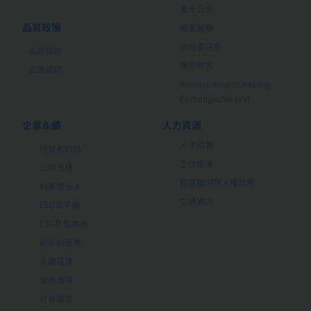
重大公告
品質政策
股東服務
法說會訊息
品質保證
常見問答
品質認證
Announcements relating
Exchangeable Unit
企業永續
人力資源
人才招募
經營者的話
工作環境
公司治理
包容職場與人權政策
利害關係人
交通資訊
ESG電子報
ESG焦點案例
創新與服務
永續環境
友善職場
社會關懷