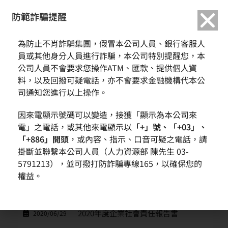
繁中
English
防範詐騙提醒
ESG消息
為防止不肖詐騙集團，假冒本公司人員、銀行客服人
員或其他身分人員進行詐騙，本公司特別提醒您，本
公司人員不會要求您操作ATM、匯款、提供個人資
料，以及回撥可疑電話，亦不會要求金融機構代本公
日期
主題
司通知您進行以上操作。
2025年度永續報告書
2026/07/29
因來電顯示號碼可以變造，接獲「顯示為本公司來
電」之電話，或其他來電顯示以
「+」號、「+03」、
2024年度永續報告書
2025/07/22
「+886」開頭
，或內容、指示、口音可疑之電話，請
掛斷並聯繫本公司人員（人力資源部 陳先生 03-
2023年度永續報告書
2023/06/30
5791213），並可撥打防詐騙專線165，以確保您的
2022年度永續報告書
2023/06/30
權益。
2021年度永續報告書
2022/06/28
2020年度企業社會責任報告書
2020/06/29