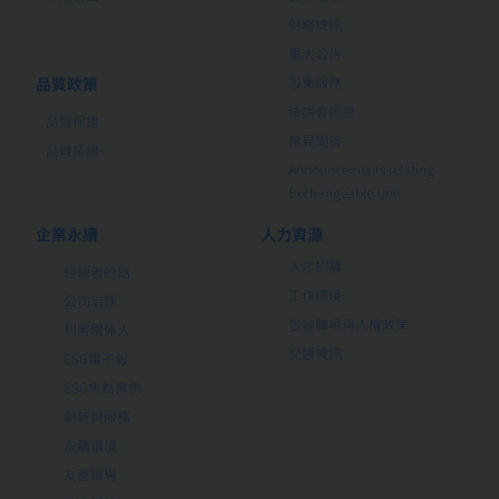
財務資訊
重大公告
品質政策
股東服務
法說會訊息
品質保證
常見問答
品質認證
Announcements relating
Exchangeable Unit
企業永續
人力資源
人才招募
經營者的話
工作環境
公司治理
包容職場與人權政策
利害關係人
交通資訊
ESG電子報
ESG焦點案例
創新與服務
永續環境
友善職場