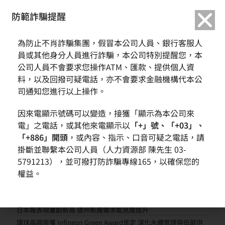
繁中
English
防範詐騙提醒
為防止不肖詐騙集團，假冒本公司人員、銀行客服人
永續原物料政策
員或其他身分人員進行詐騙，本公司特別提醒您，本
公司人員不會要求您操作ATM、匯款、提供個人資
料，以及回撥可疑電話，亦不會要求金融機構代本公
司通知您進行以上操作。
TAGS
:
ESG相關政策
,
供應商評鑑管理
因來電顯示號碼可以變造，接獲「顯示為本公司來
電」之電話，或其他來電顯示以
「+」號、「+03」、
「+886」開頭
，或內容、指示、口音可疑之電話，請
掛斷並聯繫本公司人員（人力資源部 陳先生 03-
5791213），並可撥打防詐騙專線165，以確保您的
權益。
近期文章
環球晶圓營運動能回升 第二季營收季增近一成
AI需求帶動先進晶圓成長 全球擴產布局進入收成期
日本廠表現屢創新高 德州新廠需求能見度提升
環球晶圓榮獲 Infineon Green Award肯定 深化永續管理與低碳供