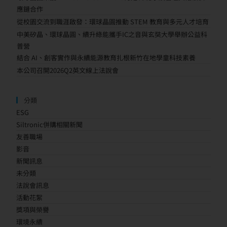
應鏈合作
從校園交流到職涯啟發：環球晶圓推動 STEM 教育與多元人才培育
中美矽晶、環球晶圓、續升綠能攜手IC之音與玄奘大學舉辦公益科
普營
結合 AI、創客實作與永續能源教育扎根新竹在地學童科技素養
本公司召開2026Q2英文線上法說會
分類
ESG
Siltronic併購相關新聞
友善職場
影音
新聞訊息
未分類
法說會訊息
活動花絮
獎項與榮譽
環境永續