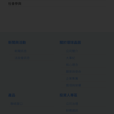
社會參與
新聞與活動
關於環球晶圓
新聞訊息
公司簡介
法說會訊息
大事紀
核心理念
願景與使命
企業集團
獎項與榮譽
產品
投資人專區
聯絡窗口
公司治理
財務資訊