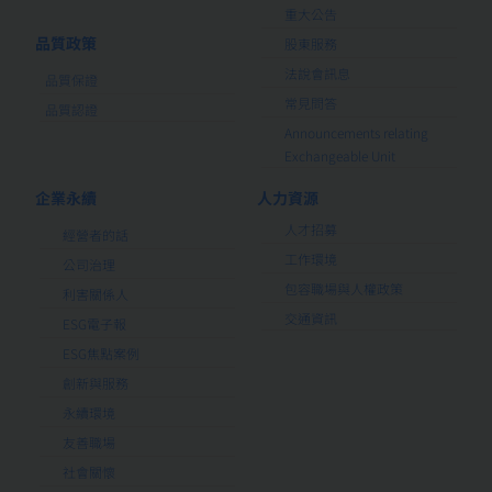
重大公告
品質政策
股東服務
法說會訊息
品質保證
常見問答
品質認證
Announcements relating
Exchangeable Unit
企業永續
人力資源
人才招募
經營者的話
工作環境
公司治理
包容職場與人權政策
利害關係人
交通資訊
ESG電子報
ESG焦點案例
創新與服務
永續環境
友善職場
社會關懷