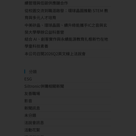
續管理與低碳供應鏈合作
從校園交流到職涯啟發：環球晶圓推動 STEM 教
育與多元人才培育
中美矽晶、環球晶圓、續升綠能攜手IC之音與玄
奘大學舉辦公益科普營
結合 AI、創客實作與永續能源教育扎根新竹在地
學童科技素養
本公司召開2026Q2英文線上法說會
分類
ESG
Siltronic併購相關新聞
友善職場
影音
新聞訊息
未分類
法說會訊息
活動花絮