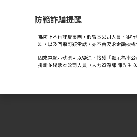
防範詐騙提醒
為防止不肖詐騙集團，假冒本公司人員、銀行
新聞與活動
關於環球
料，以及回撥可疑電話，亦不會要求金融機構
因來電顯示號碼可以變造，接獲「顯示為本公
掛斷並聯繫本公司人員（人力資源部 陳先生 03
Topsil GlobalWafers A