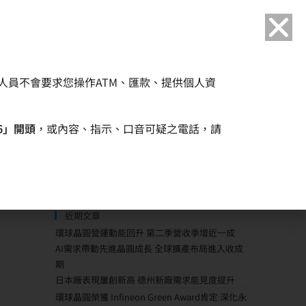
語言
人員不會要求您操作ATM、匯款、提供個人資
企業永續
人力資源
6」開頭
，或內容、指示、口音可疑之電話，請
近期文章
環球晶圓營運動能回升 第二季營收季增近一成
AI需求帶動先進晶圓成長 全球擴產布局進入收成
期
日本廠表現屢創新高 德州新廠需求能見度提升
環球晶圓榮獲 Infineon Green Award肯定 深化永