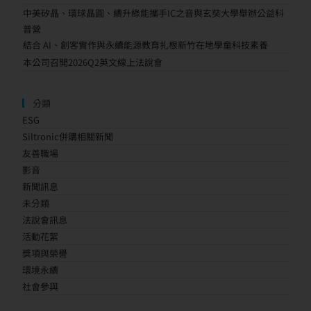
中美矽晶、環球晶圓、續升綠能攜手IC之音與玄奘大學舉辦公益科
普營
結合 AI、創客實作與永續能源教育扎根新竹在地學童科技素養
本公司召開2026Q2英文線上法說會
分類
ESG
Siltronic併購相關新聞
友善職場
影音
新聞訊息
未分類
法說會訊息
活動花絮
獎項與榮譽
環境永續
社會參與