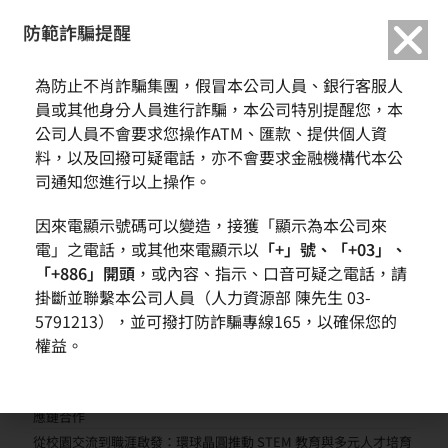
繁中
English
防範詐騙提醒
為防止不肖詐騙集團，假冒本公司人員、銀行客服人
MEMC LLC
員或其他身分人員進行詐騙，本公司特別提醒您，本
公司人員不會要求您操作ATM、匯款、提供個人資
料，以及回撥可疑電話，亦不會要求金融機構代本公
司通知您進行以上操作。
因來電顯示號碼可以變造，接獲「顯示為本公司來
電」之電話，或其他來電顯示以
「+」號、「+03」、
「+886」開頭
，或內容、指示、口音可疑之電話，請
掛斷並聯繫本公司人員（人力資源部 陳先生 03-
近期文章
5791213），並可撥打防詐騙專線165，以確保您的
環球晶圓營運動能回升 第二季營收季增近一成
權益。
AI需求帶動先進晶圓成長 全球擴產布局進入收成期
日本廠表現屢創新高 德州新廠需求能見度提升
環球晶圓榮獲 Infineon Green Award肯定 深化永續管理與低碳供
應鏈合作
從校園交流到職涯啟發：環球晶圓推動 STEM 教育與多元人才培育