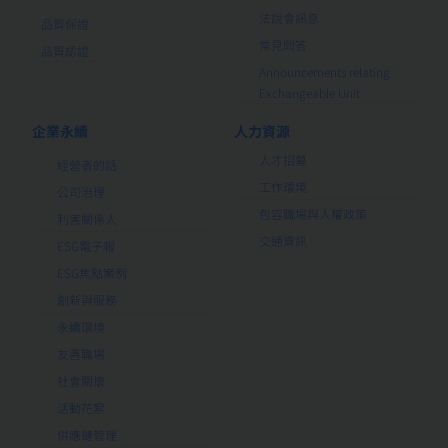
法說會訊息
品質保證
常見問答
品質認證
Announcements relating
Exchangeable Unit
企業永續
人力資源
人才招募
經營者的話
工作環境
公司治理
包容職場與人權政策
利害關係人
交通資訊
ESG電子報
ESG焦點案例
創新與服務
永續環境
友善職場
社會關懷
活動花絮
供應鏈管理