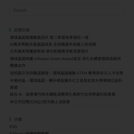
近期文章
環球晶圓營運動能回升 第二季營收季增近一成
AI需求帶動先進晶圓成長 全球擴產布局進入收成期
日本廠表現屢創新高 德州新廠需求能見度提升
環球晶圓榮獲 Infineon Green Award肯定 深化永續管理與低碳供
應鏈合作
從校園交流到職涯啟發：環球晶圓推動 STEM 教育與多元人才培育
中美矽晶、環球晶圓、續升綠能攜手IC之音與玄奘大學舉辦公益科
普營
結合 AI、創客實作與永續能源教育扎根新竹在地學童科技素養
本公司召開2026Q2英文線上法說會
分類
ESG
Siltronic併購相關新聞