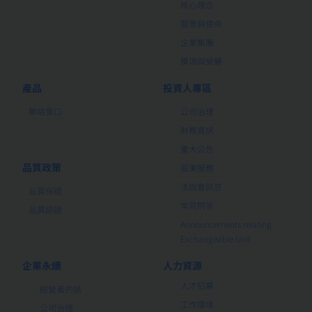
核心理念
願景與使命
企業集團
獎項與榮譽
產品
投資人專區
聯絡窗口
公司治理
財務資訊
重大公告
品質政策
股東服務
法說會訊息
品質保證
常見問答
品質認證
Announcements relating
Exchangeable Unit
企業永續
人力資源
人才招募
經營者的話
工作環境
公司治理