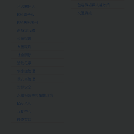
包容職場與人權政策
利害關係人
交通資訊
ESG電子報
ESG焦點案例
創新與服務
永續環境
友善職場
社會關懷
活動花絮
供應鏈管理
環安衛管理
資訊安全
永續報告書與相關政策
ESG消息
互動中心
聯絡窗口