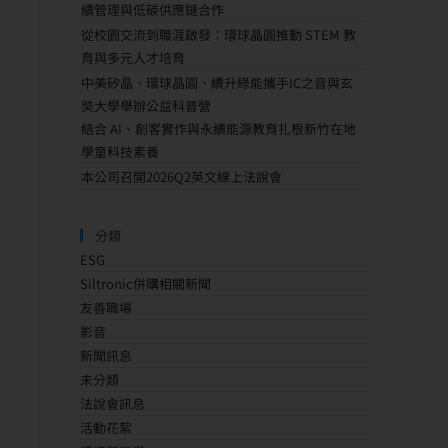
續管理與低碳供應鏈合作
從校園交流到職涯啟發：環球晶圓推動 STEM 教
育與多元人才培育
中美矽晶、環球晶圓、續升綠能攜手IC之音與玄
奘大學舉辦公益科普營
結合 AI、創客實作與永續能源教育扎根新竹在地
學童科技素養
本公司召開2026Q2英文線上法說會
分類
ESG
Siltronic併購相關新聞
友善職場
影音
新聞訊息
未分類
法說會訊息
活動花絮