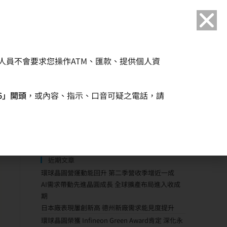
語言
人員不會要求您操作ATM、匯款、提供個人資
企業永續
人力資源
6」開頭
，或內容、指示、口音可疑之電話，請
近期文章
環球晶圓營運動能回升 第二季營收季增近一成
AI需求帶動先進晶圓成長 全球擴產布局進入收成
期
日本廠表現屢創新高 德州新廠需求能見度提升
環球晶圓榮獲 Infineon Green Award肯定 深化永