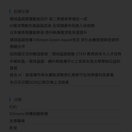
近期文章
環球晶圓營運動能回升 第二季營收季增近一成
AI需求帶動先進晶圓成長 全球擴產布局進入收成期
日本廠表現屢創新高 德州新廠需求能見度提升
環球晶圓榮獲 Infineon Green Award肯定 深化永續管理與低碳供
應鏈合作
從校園交流到職涯啟發：環球晶圓推動 STEM 教育與多元人才培育
中美矽晶、環球晶圓、續升綠能攜手IC之音與玄奘大學舉辦公益科
普營
結合 AI、創客實作與永續能源教育扎根新竹在地學童科技素養
本公司召開2026Q2英文線上法說會
分類
ESG
Siltronic併購相關新聞
友善職場
影音