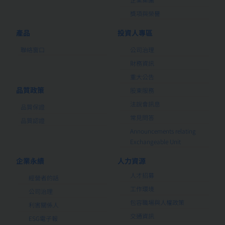
獎項與榮譽
產品
投資人專區
聯絡窗口
公司治理
財務資訊
重大公告
品質政策
股東服務
法說會訊息
品質保證
常見問答
品質認證
Announcements relating
Exchangeable Unit
企業永續
人力資源
人才招募
經營者的話
工作環境
公司治理
包容職場與人權政策
利害關係人
交通資訊
ESG電子報