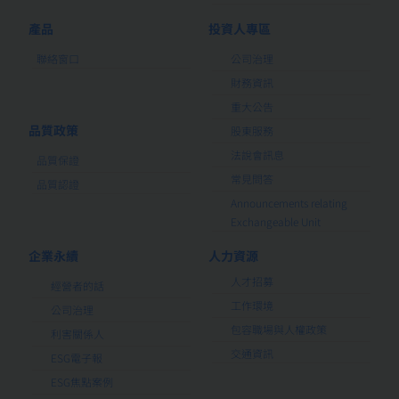
產品
投資人專區
聯絡窗口
公司治理
財務資訊
重大公告
品質政策
股東服務
法說會訊息
品質保證
常見問答
品質認證
Announcements relating
Exchangeable Unit
企業永續
人力資源
人才招募
經營者的話
工作環境
公司治理
包容職場與人權政策
利害關係人
交通資訊
ESG電子報
ESG焦點案例