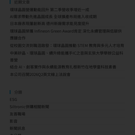
近期文章
環球晶圓營運動能回升 第二季營收季增近一成
AI需求帶動先進晶圓成長 全球擴產布局進入收成期
日本廠表現屢創新高 德州新廠需求能見度提升
環球晶圓榮獲 Infineon Green Award肯定 深化永續管理與低碳供
應鏈合作
從校園交流到職涯啟發：環球晶圓推動 STEM 教育與多元人才培育
中美矽晶、環球晶圓、續升綠能攜手IC之音與玄奘大學舉辦公益科
普營
結合 AI、創客實作與永續能源教育扎根新竹在地學童科技素養
本公司召開2026Q2英文線上法說會
分類
ESG
Siltronic併購相關新聞
友善職場
影音
新聞訊息