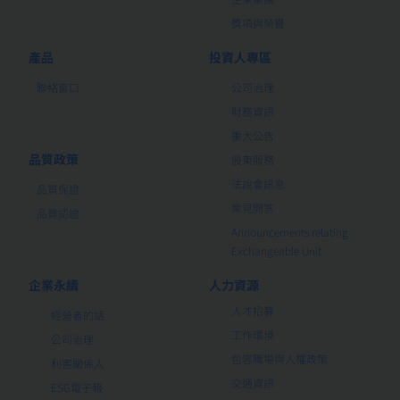
獎項與榮譽
產品
投資人專區
聯絡窗口
公司治理
財務資訊
重大公告
品質政策
股東服務
法說會訊息
品質保證
常見問答
品質認證
Announcements relating
Exchangeable Unit
企業永續
人力資源
人才招募
經營者的話
工作環境
公司治理
包容職場與人權政策
利害關係人
交通資訊
ESG電子報