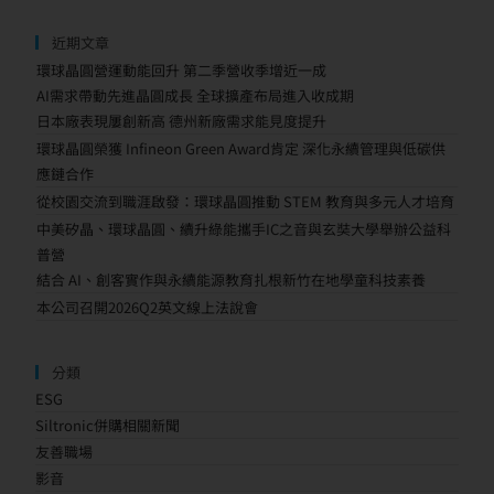
近期文章
環球晶圓營運動能回升 第二季營收季增近一成
AI需求帶動先進晶圓成長 全球擴產布局進入收成期
日本廠表現屢創新高 德州新廠需求能見度提升
環球晶圓榮獲 Infineon Green Award肯定 深化永續管理與低碳供
應鏈合作
從校園交流到職涯啟發：環球晶圓推動 STEM 教育與多元人才培育
中美矽晶、環球晶圓、續升綠能攜手IC之音與玄奘大學舉辦公益科
普營
結合 AI、創客實作與永續能源教育扎根新竹在地學童科技素養
本公司召開2026Q2英文線上法說會
分類
ESG
Siltronic併購相關新聞
友善職場
影音