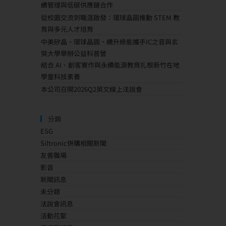
續管理與低碳供應鏈合作
從校園交流到職涯啟發：環球晶圓推動 STEM 教
育與多元人才培育
中美矽晶、環球晶圓、續升綠能攜手IC之音與玄
奘大學舉辦公益科普營
結合 AI、創客實作與永續能源教育扎根新竹在地
學童科技素養
本公司召開2026Q2英文線上法說會
分類
ESG
Siltronic併購相關新聞
友善職場
影音
新聞訊息
未分類
法說會訊息
活動花絮