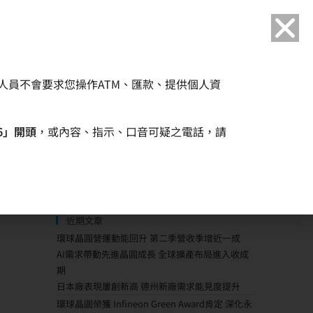
語言
人員不會要求您操作ATM、匯款、提供個人資
企業永續
人力資源
6」開頭
，或內容、指示、口音可疑之電話，請
近期文章
環球晶圓營運動能回升 第二季營收季增近一成
AI需求帶動先進晶圓成長 全球擴產布局進入收成
期
日本廠表現屢創新高 德州新廠需求能見度提升
環球晶圓榮獲 Infineon Green Award肯定 深化永