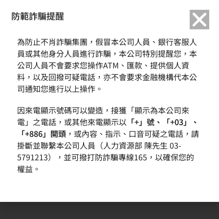
繁中
English
防範詐騙提醒
為防止不肖詐騙集團，假冒本公司人員、銀行客服人
2022/06 弱勢兒少關懷計畫
員或其他身分人員進行詐騙，本公司特別提醒您，本
公司人員不會要求您操作ATM、匯款、提供個人資
料，以及回撥可疑電話，亦不會要求金融機構代本公
admin2
2022-06-21
活動花絮
司通知您進行以上操作。
每個人都有家，只是每個家的形狀都不一樣。 有的家缺了一塊，
因來電顯示號碼可以變造，接獲「顯示為本公司來
只...
電」之電話，或其他來電顯示以
「+」號、「+03」、
「+886」開頭
，或內容、指示、口音可疑之電話，請
Continue Reading
掛斷並聯繫本公司人員（人力資源部 陳先生 03-
5791213），並可撥打防詐騙專線165，以確保您的
權益。