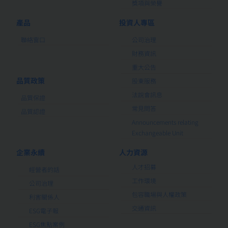
獎項與榮譽
產品
投資人專區
聯絡窗口
公司治理
財務資訊
重大公告
品質政策
股東服務
法說會訊息
品質保證
常見問答
品質認證
Announcements relating
Exchangeable Unit
企業永續
人力資源
人才招募
經營者的話
工作環境
公司治理
包容職場與人權政策
利害關係人
交通資訊
ESG電子報
ESG焦點案例