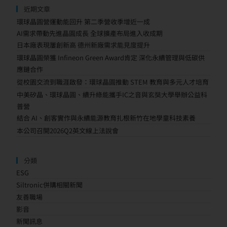
近期文章
環球晶圓營運動能回升 第二季營收季增近一成
AI需求帶動先進晶圓成長 全球擴產布局進入收成期
日本廠表現屢創新高 德州新廠需求能見度提升
環球晶圓榮獲 Infineon Green Award肯定 深化永續管理與低碳供
應鏈合作
從校園交流到職涯啟發：環球晶圓推動 STEM 教育與多元人才培育
中美矽晶、環球晶圓、續升綠能攜手IC之音與玄奘大學舉辦公益科
普營
結合 AI、創客實作與永續能源教育扎根新竹在地學童科技素養
本公司召開2026Q2英文線上法說會
分類
ESG
Siltronic併購相關新聞
友善職場
影音
新聞訊息