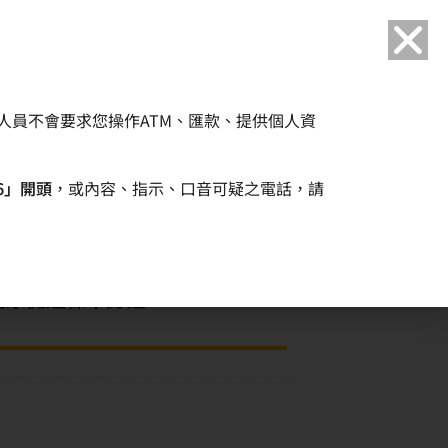
語言
人員不會要求您操作ATM、匯款、提供個人資
企業永續
人力資源
6」開頭
，或內容、指示、口音可疑之電話，請
署健康促進標章認證