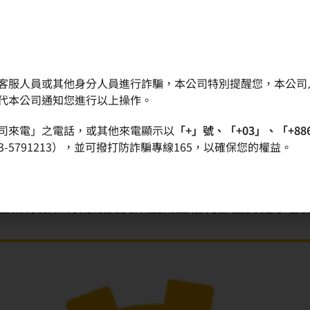
客服人員或其他身分人員進行詐騙，本公司特別提醒您，本公司
晶圓
產品
品質政策
投資人專區
代本公司通知您進行以上操作。
司來電」之電話，或其他來電顯示以
「+」號、「+03」、「+88
雙榮獲衛生福利部國民健康署健康促進標章認證
-5791213），並可撥打防詐騙專線165，以確保您的權益。
環球晶圓新竹廠和竹南廠雙雙榮獲衛生福利部國民健康