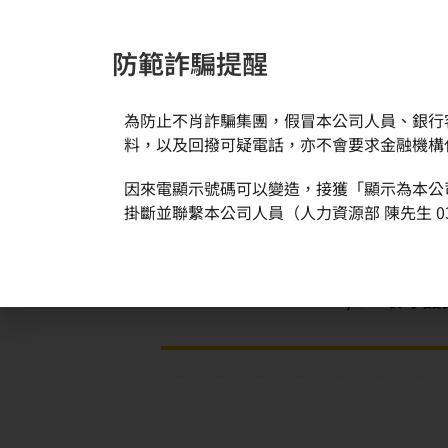
防範詐騙提醒
為防止不肖詐騙集團，假冒本公司人員、銀行
新聞與活動
關於環球
料，以及回撥可疑電話，亦不會要求金融機構
因來電顯示號碼可以變造，接獲「顯示為本公
首頁
獎項與榮譽
2022/01 環球晶圓新竹廠和竹南廠雙
掛斷並聯繫本公司人員（人力資源部 陳先生 03
2022/01 