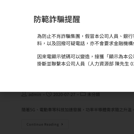
防範詐騙提醒
為防止不肖詐騙集團，假冒本公司人員、銀行
新聞與活動
關於環球
料，以及回撥可疑電話，亦不會要求金融機構
因來電顯示號碼可以變造，接獲「顯示為本公
掛斷並聯繫本公司人員（人力資源部 陳先生 03
環球晶圓攜手國立交通大學成立化合物
和氮化鎵 (GaN)
admin
2020-07-27
未分類
隨著5G、電動車等科技加速發展，功率半導體需求隨之升溫。著
Continue Reading