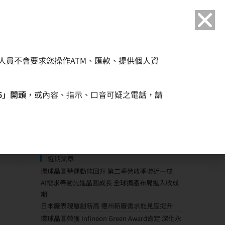
語言
人員不會要求您操作ATM、匯款、提供個人資
企業永續
人力資源
6」開頭
，或內容、指示、口音可疑之電話，請
)
近期文章
環球晶圓營運動能回升 第二季營收季增近一成
AI需求帶動先進晶圓成長 全球擴產布局進入收成
期
日本廠表現屢創新高 德州新廠需求能見度提升
環球晶圓榮獲 Infineon Green Award肯定 深化永