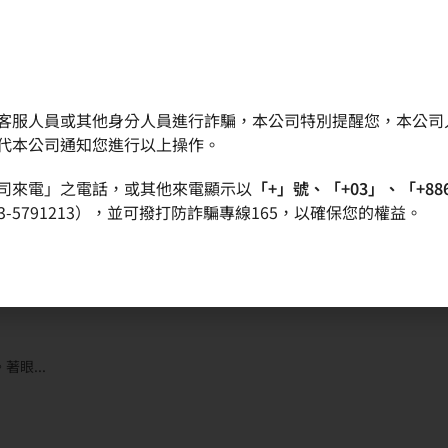
客服人員或其他身分人員進行詐騙，本公司特別提醒您，本公司
晶圓
產品
品質政策
投資人專區
代本公司通知您進行以上操作。
司來電」之電話，或其他來電顯示以
「+」號、「+03」、「+88
-5791213），並可撥打防詐騙專線165，以確保您的權益。
半導體研究中心 積極佈局碳化矽 (SiC
眼...