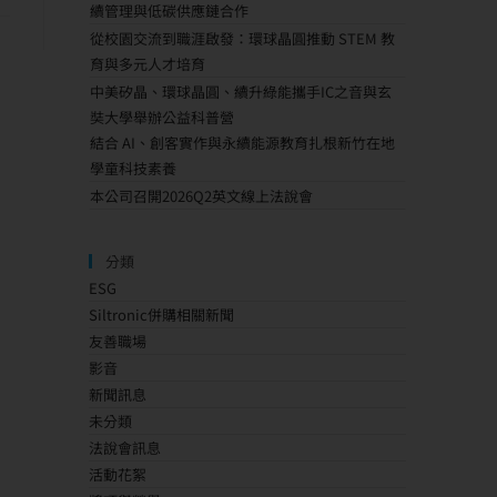
續管理與低碳供應鏈合作
從校園交流到職涯啟發：環球晶圓推動 STEM 教
育與多元人才培育
中美矽晶、環球晶圓、續升綠能攜手IC之音與玄
奘大學舉辦公益科普營
結合 AI、創客實作與永續能源教育扎根新竹在地
學童科技素養
本公司召開2026Q2英文線上法說會
分類
ESG
Siltronic併購相關新聞
友善職場
影音
新聞訊息
未分類
法說會訊息
活動花絮