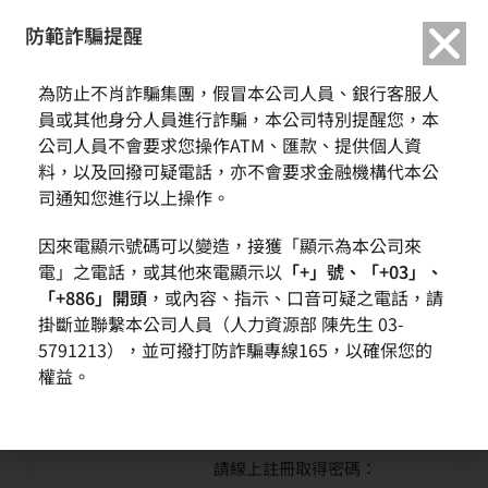
繁中
English
防範詐騙提醒
首頁
活動訊息
本公司召開2021Q1英文線上法說會
為防止不肖詐騙集團，假冒本公司人員、銀行客服人
員或其他身分人員進行詐騙，本公司特別提醒您，本
本公司召開2021Q1英文線上法說會
公司人員不會要求您操作ATM、匯款、提供個人資
料，以及回撥可疑電話，亦不會要求金融機構代本公
司通知您進行以上操作。
日期:
2021-05-04
因來電顯示號碼可以變造，接獲「顯示為本公司來
時間:
17:00
電」之電話，或其他來電顯示以
「+」號、「+03」、
「+886」開頭
，或內容、指示、口音可疑之電話，請
地點:
會議電話：
掛斷並聯繫本公司人員（人力資源部 陳先生 03-
電話：
5791213），並可撥打防詐騙專線165，以確保您的
(TW)+886(2)21621853
權益。
(HK)+852-30186850
(SG)+65-64089905
請線上註冊取得密碼：