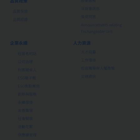
品質政策
股東服務
法說會訊息
品質保證
常見問答
品質認證
Announcements relating
Exchangeable Unit
企業永續
人力資源
人才招募
經營者的話
工作環境
公司治理
包容職場與人權政策
利害關係人
交通資訊
ESG電子報
ESG焦點案例
創新與服務
永續環境
友善職場
社會關懷
活動花絮
供應鏈管理