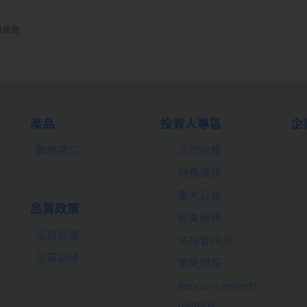
會訊息
產品
投資人專區
企
聯絡窗口
公司治理
財務資訊
重大公告
品質政策
股東服務
品質保證
法說會訊息
品質認證
常見問答
Announcements
relating