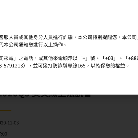
客服人員或其他身分人員進行詐騙，本公司特別提醒您，本公司
晶圓
產品
品質政策
投資人專區
代本公司通知您進行以上操作。
司來電」之電話，或其他來電顯示以
「+」號、「+03」、「+88
-5791213），並可撥打防詐騙專線165，以確保您的權益。
020Q3 英文線上法說會
020-11-03
7:00