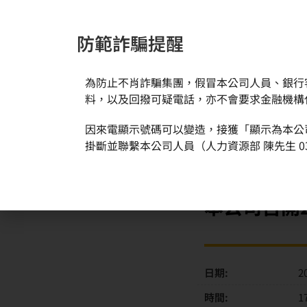
防範詐騙提醒
為防止不肖詐騙集團，假冒本公司人員、銀行
新聞與活動
關於環球
料，以及回撥可疑電話，亦不會要求金融機構
因來電顯示號碼可以變造，接獲「顯示為本公
首頁
活動訊息
本公司召開2020Q3 英文線上法說會
掛斷並聯繫本公司人員（人力資源部 陳先生 03
本公司召開2
日期:
2
時間:
1