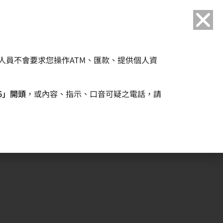
語言
人員不會要求您操作ATM、匯款、提供個人資
企業永續
人力資源
6」開頭
，或內容、指示、口音可疑之電話，請