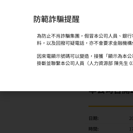
防範詐騙提醒
為防止不肖詐騙集團，假冒本公司人員、銀行
新聞與活動
關於環球
料，以及回撥可疑電話，亦不會要求金融機構
因來電顯示號碼可以變造，接獲「顯示為本公
首頁
活動訊息
本公司召開2022Q3英文線上法說會
掛斷並聯繫本公司人員（人力資源部 陳先生 03
本公司召開2
日期:
2
時間:
1