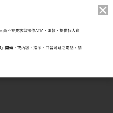
語言
人員不會要求您操作ATM、匯款、提供個人資
企業永續
人力資源
6」開頭
，或內容、指示、口音可疑之電話，請