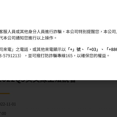
客服人員或其他身分人員進行詐騙，本公司特別提醒您，本公司
晶圓
產品
品質政策
投資人專區
代本公司通知您進行以上操作。
司來電」之電話，或其他來電顯示以
「+」號、「+03」、「+88
-5791213），並可撥打防詐騙專線165，以確保您的權益。
022Q3英文線上法說會
022-11-01
7:00