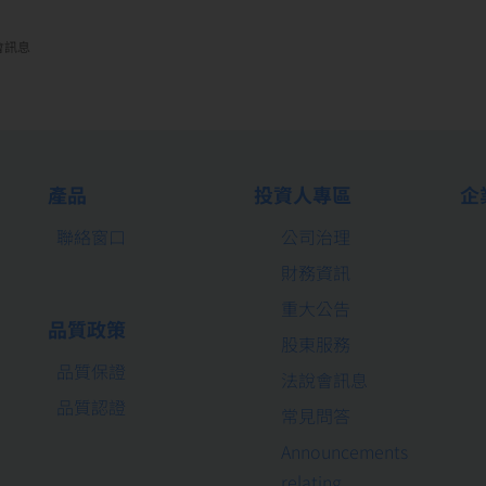
會訊息
產品
投資人專區
企
聯絡窗口
公司治理
財務資訊
重大公告
品質政策
股東服務
品質保證
法說會訊息
品質認證
常見問答
Announcements
relating