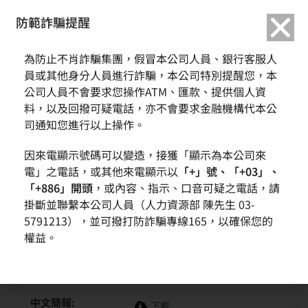
繁中
English
防範詐騙提醒
首頁
活動訊息
本公司受邀參加櫃買中心主辦之「櫃買市場業績發表會」
為防止不肖詐騙集團，假冒本公司人員、銀行客服人
員或其他身分人員進行詐騙，本公司特別提醒您，本
本公司受邀參加櫃買中心主辦之「櫃買
公司人員不會要求您操作ATM、匯款、提供個人資
市場業績發表會」
料，以及回撥可疑電話，亦不會要求金融機構代本公
司通知您進行以上操作。
因來電顯示號碼可以變造，接獲「顯示為本公司來
日期:
2024-08-16
電」之電話，或其他來電顯示以
「+」號、「+03」、
「+886」開頭
，或內容、指示、口音可疑之電話，請
時間:
14:00
掛斷並聯繫本公司人員（人力資源部 陳先生 03-
地點:
台北花園大酒店國際廳
5791213），並可撥打防詐騙專線165，以確保您的
地址: 台北市中華路二段1號2樓
權益。
說明會摘要訊息:
本公司受邀參加櫃買中心主辦
之「櫃買市場業績發表會」
中文簡報:
下載