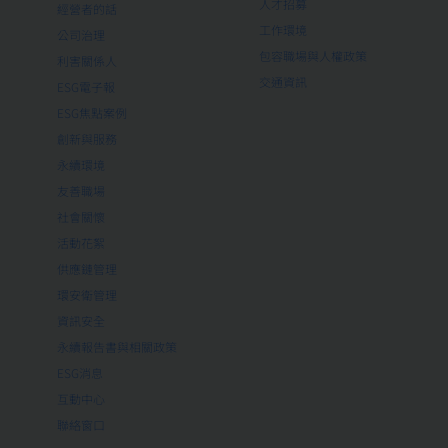
人才招募
經營者的話
工作環境
公司治理
包容職場與人權政策
利害關係人
交通資訊
ESG電子報
ESG焦點案例
創新與服務
永續環境
友善職場
社會關懷
活動花絮
供應鏈管理
環安衛管理
資訊安全
永續報告書與相關政策
ESG消息
互動中心
聯絡窗口