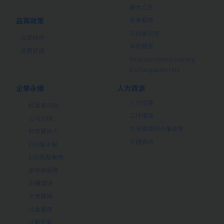
重大公告
品質政策
股東服務
法說會訊息
品質保證
常見問答
品質認證
Announcements relating
Exchangeable Unit
企業永續
人力資源
人才招募
經營者的話
工作環境
公司治理
包容職場與人權政策
利害關係人
交通資訊
ESG電子報
ESG焦點案例
創新與服務
永續環境
友善職場
社會關懷
活動花絮