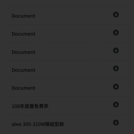
Document
Document
Document
Document
Document
108年度躉售費率
aleo 305-310W模組型錄