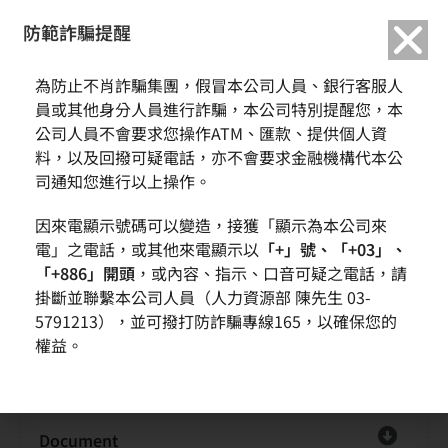
繁中
English
防範詐騙提醒
為防止不肖詐騙集團，假冒本公司人員、銀行客服人
員或其他身分人員進行詐騙，本公司特別提醒您，本
所有文件下載
公司人員不會要求您操作ATM、匯款、提供個人資
料，以及回撥可疑電話，亦不會要求金融機構代本公
司通知您進行以上操作。
因來電顯示號碼可以變造，接獲「顯示為本公司來
電」之電話，或其他來電顯示以
「+」號、「+03」、
主題
下載
「+886」開頭
，或內容、指示、口音可疑之電話，請
掛斷並聯繫本公司人員（人力資源部 陳先生 03-
Document
5791213），並可撥打防詐騙專線165，以確保您的
權益。
Document
Document