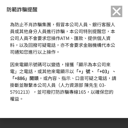
繁中
English
防範詐騙提醒
為防止不肖詐騙集團，假冒本公司人員、銀行客服人
在這裡新增您的標題文本
員或其他身分人員進行詐騙，本公司特別提醒您，本
公司人員不會要求您操作ATM、匯款、提供個人資
淤疵
料，以及回撥可疑電話，亦不會要求金融機構代本公
司通知您進行以上操作。
以下是為了能夠滿足段落所需的長度而定義的無意義內文，請
因來電顯示號碼可以變造，接獲「顯示為本公司來
自行參酌編排。
電」之電話，或其他來電顯示以
「+」號、「+03」、
「+886」開頭
，或內容、指示、口音可疑之電話，請
掛斷並聯繫本公司人員（人力資源部 陳先生 03-
在此點擊
5791213），並可撥打防詐騙專線165，以確保您的
權益。