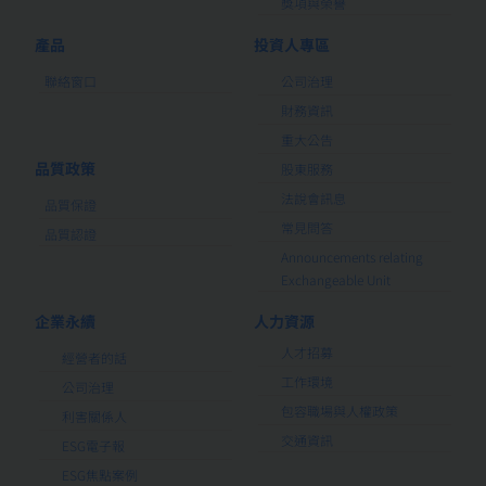
獎項與榮譽
產品
投資人專區
聯絡窗口
公司治理
財務資訊
重大公告
品質政策
股東服務
法說會訊息
品質保證
常見問答
品質認證
Announcements relating
Exchangeable Unit
企業永續
人力資源
人才招募
經營者的話
工作環境
公司治理
包容職場與人權政策
利害關係人
交通資訊
ESG電子報
ESG焦點案例