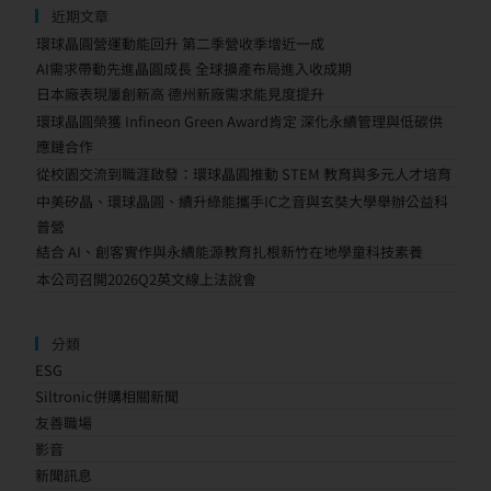
近期文章
環球晶圓營運動能回升 第二季營收季增近一成
AI需求帶動先進晶圓成長 全球擴產布局進入收成期
日本廠表現屢創新高 德州新廠需求能見度提升
環球晶圓榮獲 Infineon Green Award肯定 深化永續管理與低碳供
應鏈合作
從校園交流到職涯啟發：環球晶圓推動 STEM 教育與多元人才培育
中美矽晶、環球晶圓、續升綠能攜手IC之音與玄奘大學舉辦公益科
普營
結合 AI、創客實作與永續能源教育扎根新竹在地學童科技素養
本公司召開2026Q2英文線上法說會
分類
ESG
Siltronic併購相關新聞
友善職場
影音
新聞訊息