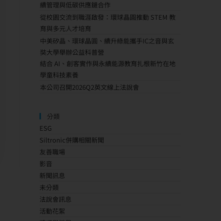
續管理與低碳供應鏈合作
從校園交流到職涯啟發：環球晶圓推動 STEM 教
育與多元人才培育
中美矽晶、環球晶圓、續升綠能攜手IC之音與玄
奘大學舉辦公益科普營
結合 AI、創客實作與永續能源教育扎根新竹在地
學童科技素養
本公司召開2026Q2英文線上法說會
分類
ESG
Siltronic併購相關新聞
友善職場
影音
新聞訊息
未分類
法說會訊息
活動花絮