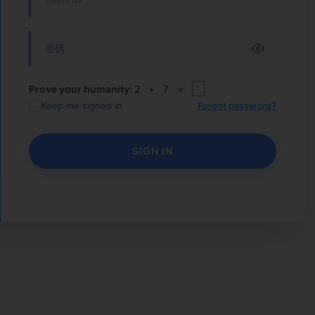
Prove your humanity:
2 + 7 =
Keep me signed in
Forgot password?
SIGN IN