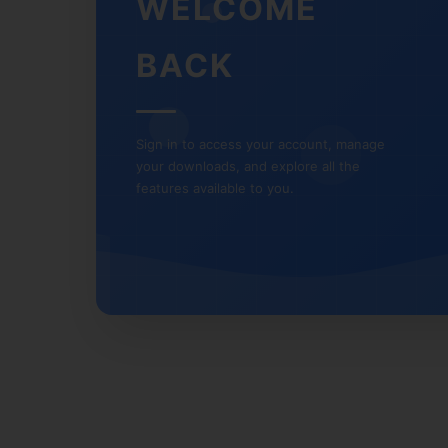
WELCOME
BACK
Sign in to access your account, manage
your downloads, and explore all the
features available to you.