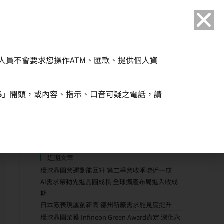
語言
人員不會要求您操作ATM、匯款、提供個人資
企業永續
人力資源
6」開頭
，或內容、指示、口音可疑之電話，請
近期文章
環球晶圓營運動能回升 第二季營收季增近一成
AI需求帶動先進晶圓成長 全球擴產布局進入收成
期
日本廠表現屢創新高 德州新廠需求能見度提升
環球晶圓榮獲 Infineon Green Award肯定 深化永