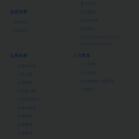
重大公告
品質政策
股東服務
法說會訊息
品質保證
常見問答
品質認證
Announcements relating
Exchangeable Unit
企業永續
人力資源
人才招募
經營者的話
工作環境
公司治理
包容職場與人權政策
利害關係人
交通資訊
ESG電子報
ESG焦點案例
創新與服務
永續環境
友善職場
社會關懷