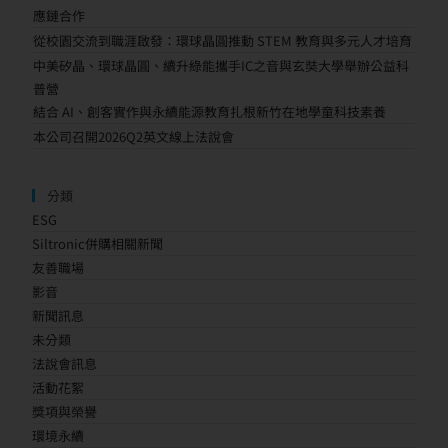
應鏈合作
從校園交流到職涯啟發：環球晶圓推動 STEM 教育與多元人才培育
中美矽晶、環球晶圓、續升綠能攜手IC之音與玄奘大學舉辦公益科
普營
結合 AI、創客實作與永續能源教育扎根新竹在地學童科技素養
本公司召開2026Q2英文線上法說會
分類
ESG
Siltronic併購相關新聞
友善職場
影音
新聞訊息
未分類
法說會訊息
活動花絮
獎項與榮譽
環境永續