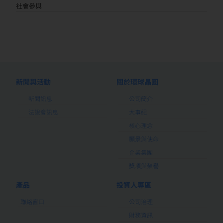
社會參與
新聞與活動
關於環球晶圓
新聞訊息
公司簡介
法說會訊息
大事紀
核心理念
願景與使命
企業集團
獎項與榮譽
產品
投資人專區
聯絡窗口
公司治理
財務資訊