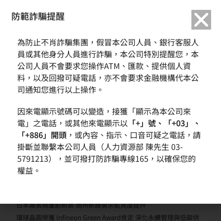
繁中
English
防範詐騙提醒
為防止不肖詐騙集團，假冒本公司人員、銀行客服人
2023/04 搶救土耳其敘利
員或其他身分人員進行詐騙，本公司特別提醒您，本
公司人員不會要求您操作ATM、匯款、提供個人資
亞震災助援捐款
料，以及回撥可疑電話，亦不會要求金融機構代本公
司通知您進行以上操作。
因來電顯示號碼可以變造，接獲「顯示為本公司來
電」之電話，或其他來電顯示以
「+」號、「+03」、
「+886」開頭
，或內容、指示、口音可疑之電話，請
掛斷並聯繫本公司人員（人力資源部 陳先生 03-
5791213），並可撥打防詐騙專線165，以確保您的
權益。
近期文章
環球晶圓營運動能回升 第二季營收季增近一成
AI需求帶動先進晶圓成長 全球擴產布局進入收成期
日本廠表現屢創新高 德州新廠需求能見度提升
環球晶圓榮獲 Infineon Green Award肯定 深化永續管理與低碳供