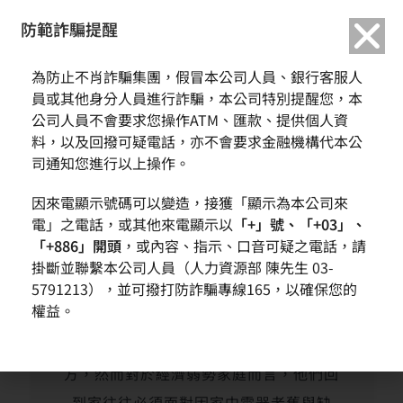
繁中
English
防範詐騙提醒
首頁
活動花絮
2022/11 兒少安全維護 & 居家安全改善計劃
為防止不肖詐騙集團，假冒本公司人員、銀行客服人
員或其他身分人員進行詐騙，本公司特別提醒您，本
2022/11 兒少安全維護 & 居家安全改善計
公司人員不會要求您操作ATM、匯款、提供個人資
劃
料，以及回撥可疑電話，亦不會要求金融機構代本公
司通知您進行以上操作。
因來電顯示號碼可以變造，接獲「顯示為本公司來
電」之電話，或其他來電顯示以
「+」號、「+03」、
「+886」開頭
，或內容、指示、口音可疑之電話，請
掛斷並聯繫本公司人員（人力資源部 陳先生 03-
5791213），並可撥打防詐騙專線165，以確保您的
權益。
家對我們來說是最溫暖、 舒適與安全的地
方，然而對於經濟弱勢家庭而言，他們回
到家往往必須面對因家中電器老舊與缺