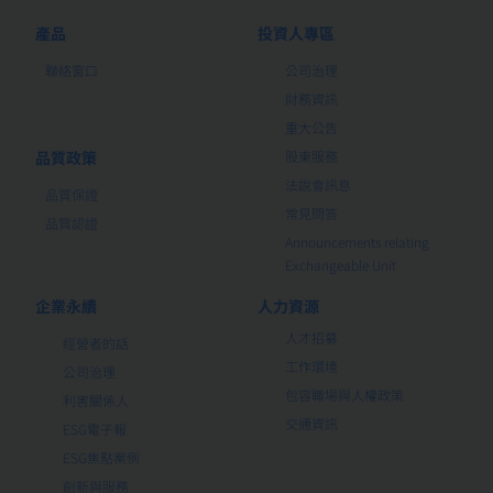
產品
投資人專區
聯絡窗口
公司治理
財務資訊
重大公告
品質政策
股東服務
法說會訊息
品質保證
常見問答
品質認證
Announcements relating
Exchangeable Unit
企業永續
人力資源
人才招募
經營者的話
工作環境
公司治理
包容職場與人權政策
利害關係人
交通資訊
ESG電子報
ESG焦點案例
創新與服務