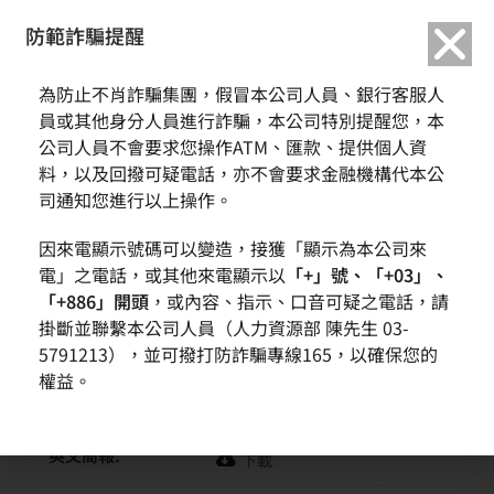
繁中
English
防範詐騙提醒
首頁
活動訊息
元大證券法人說明會
為防止不肖詐騙集團，假冒本公司人員、銀行客服人
員或其他身分人員進行詐騙，本公司特別提醒您，本
元大證券法人說明會
公司人員不會要求您操作ATM、匯款、提供個人資
料，以及回撥可疑電話，亦不會要求金融機構代本公
司通知您進行以上操作。
日期:
2016-06-20
因來電顯示號碼可以變造，接獲「顯示為本公司來
時間:
14:20
電」之電話，或其他來電顯示以
「+」號、「+03」、
「+886」開頭
，或內容、指示、口音可疑之電話，請
地點:
台北六福皇宮
掛斷並聯繫本公司人員（人力資源部 陳先生 03-
5791213），並可撥打防詐騙專線165，以確保您的
說明會摘要訊息:
元大證券法人說明會
權益。
中文簡報:
下載
英文簡報:
下載