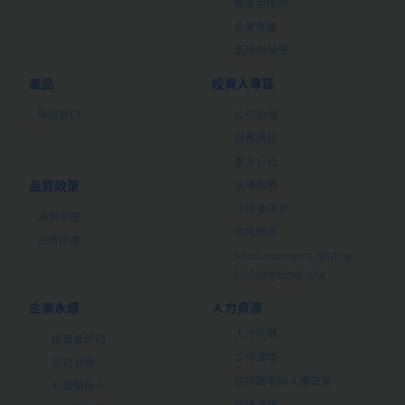
願景與使命
企業集團
獎項與榮譽
產品
投資人專區
聯絡窗口
公司治理
財務資訊
重大公告
品質政策
股東服務
法說會訊息
品質保證
常見問答
品質認證
Announcements relating
Exchangeable Unit
企業永續
人力資源
人才招募
經營者的話
工作環境
公司治理
包容職場與人權政策
利害關係人
交通資訊