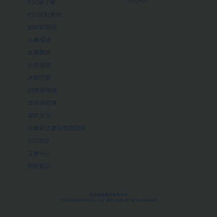
ESG電子報
ESG焦點案例
創新與服務
永續環境
友善職場
社會關懷
活動花絮
供應鏈管理
環安衛管理
資訊安全
永續報告書與相關政策
ESG消息
互動中心
聯絡窗口
環球晶圓股份有限公司
© GlobalWafers Co., Ltd. 2019-2026, All rights reserved.